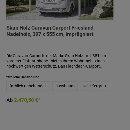
Skan Holz Caravan Carport Friesland,
Nadelholz, 397 x 555 cm, imprägniert
Die Caravan-Carports der Marke Skan Holz - mit 351 cm
vorderer Einfahrtshöhe - bieten Ihrem Wohnmobil einen
hochwertigen Wetterschutz. Das Flachdach-Carport
Friesland mit Profilblende aus imprägniertem Nadelholz
verfügt über 11,5 x 11,5 cm starke Pfosten inklusive H-
farbliche Behandlung
Pfostenankern zum Einbetonieren sowie einer Aluminium-
farblich unbehandelt
nussbaum
schiefergrau
Kante als Dachabschluss. Dacheindeckung aus blanken
Aluminium-Dachplatten mit Trapezprofil. Das Gefälle
verläuft nach hinten. Bausatz komplett mit
Ab
2.470,50 €*
Montagematerial und Aufbauanleitung. Die Imprägnierung
schützt vor Pilz- und Insektenbefall. Das Holz hat durch die
Behandlung mit Salzen eine grünliche Färbung. Nach 2-3
Schönwettermonaten sollte das Carport zuerst mit einer
UV-beständigen Dünnschichtlasur und nach Trocknung mit
einer UV-beständigen Dickschichtlasur nachbehandelt