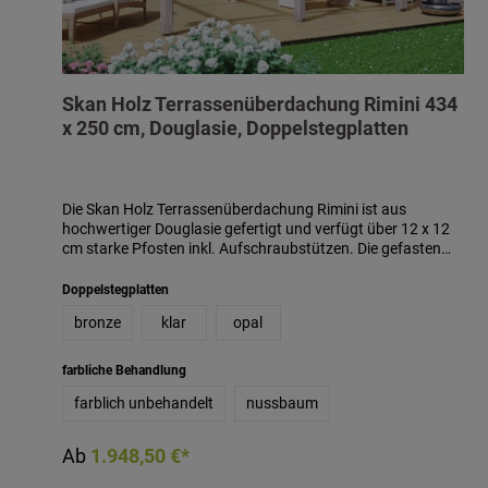
Skan Holz Terrassenüberdachung Rimini 434
x 250 cm, Douglasie, Doppelstegplatten
Die Skan Holz Terrassenüberdachung Rimini ist aus
hochwertiger Douglasie gefertigt und verfügt über 12 x 12
cm starke Pfosten inkl. Aufschraubstützen. Die gefasten
Pfosten, die verzierten Sparren- und Pfettenenden sowie die
geschwungenen Kopfbänder verleihen der Konstruktion mit
Doppelstegplatten
Mittelpfosten einen besonderen optischen Charme.
bronze
klar
opal
Dacheindeckung aus 16 mm Polycarbonat-
Doppelstegplatten in klar, bronze oder opal (bitte bei
Bestellung angeben) inkl. Aluminium-Schienen und
farbliche Behandlung
Befestigungsmaterial. Douglasie ist von Natur aus resistent
farblich unbehandelt
nussbaum
gegen Insekten und Pilzbefall. Es ist ein sehr hartes aber
auch dynamisches Holz. Es wird technisch getrocknetes
Holz verwendet, welches teilweise in der Länge keilverzinkt
Ab
1.948,50 €*
ist. Im Laufe der Zeit bildet sich eine edelschimmernde
grausilbrige Oberfläche, welche als natürlicher Holzschutz