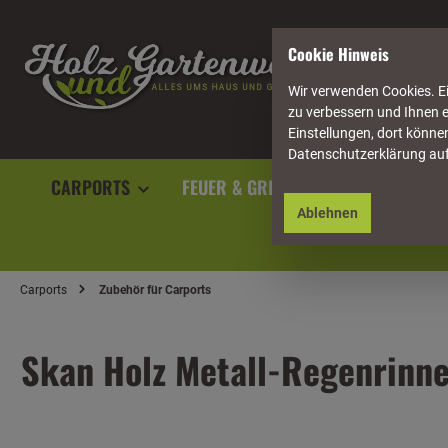
springen
Zur Hauptnavigation springen
Cookie Hinweis
Wir verwenden Cookies. Ei
zu verbessern und Ihnen e
Einstellungen, dort können
Datenschutzerklärung au
CARPORTS
FEUER & GRILL
GARTENAUSST
Ablehnen
Carports
Zubehör für Carports
Skan Holz Metall-Regenrinne