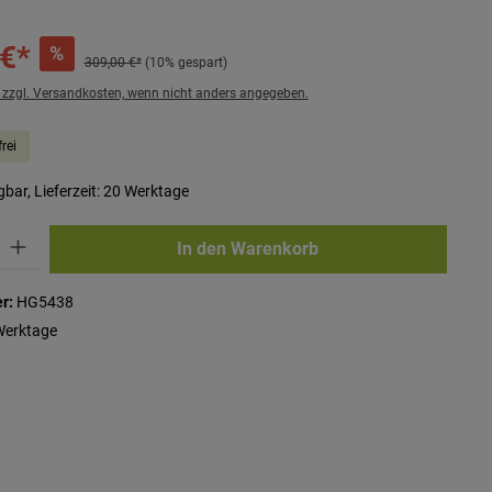
 €*
%
309,00 €*
(10% gespart)
. zzgl. Versandkosten, wenn nicht anders angegeben.
rei
bar, Lieferzeit: 20 Werktage
ib den gewünschten Wert ein oder benutze die Schaltflächen um die Anzahl zu erhö
In den Warenkorb
r:
HG5438
Werktage