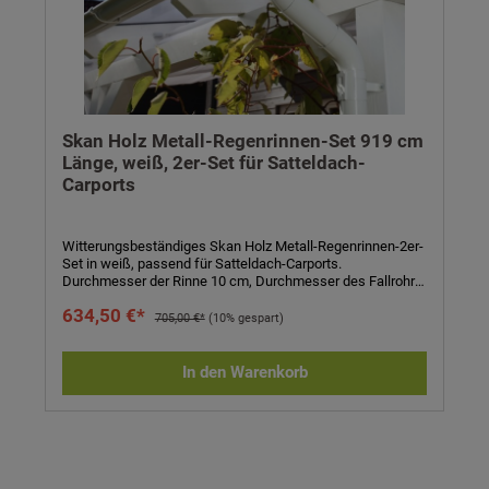
Skan Holz Metall-Regenrinnen-Set 919 cm
Länge, weiß, 2er-Set für Satteldach-
Carports
Witterungsbeständiges Skan Holz Metall-Regenrinnen-2er-
Set in weiß, passend für Satteldach-Carports.
Durchmesser der Rinne 10 cm, Durchmesser des Fallrohrs
7,5 cm. Komplett-Set bestehend aus Regenrinne, Fallrohr,
634,50 €*
Ablaufrohrbogen, Verbindungselementen, Rohrschellen,
705,00 €*
(10% gespart)
Regenrinnenhaltern, Silikonkartusche zum Abdichten und
Aufbauanleitung. Einfaches Stecken und Verklemmen der
Teile, einmaliges Verkleben der Rinnenendstücke und
In den Warenkorb
Rinnenverbinder durch mitgeliefertes Silikon. Kein Verlöten
oder Verschweißen! Technische Daten:- 2er-Set passend
für Satteldach-Carports- Länge: 919 cm- Höhe: 6 cm-
Durchmesser Rinne: 10 cm- Durchmesser Fallrohr: 7,5 cm-
Farbe: weiß- Eigenschaften: witterungsbeständig,
alterungsbeständig, farbbeständig- inkl. Regenrinne,