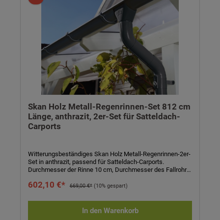
Abdichten und Aufbauanleitung
Skan Holz Metall-Regenrinnen-Set 812 cm
Länge, anthrazit, 2er-Set für Satteldach-
Carports
Witterungsbeständiges Skan Holz Metall-Regenrinnen-2er-
Set in anthrazit, passend für Satteldach-Carports.
Durchmesser der Rinne 10 cm, Durchmesser des Fallrohrs
7,5 cm. Komplett-Set bestehend aus Regenrinne, Fallrohr,
602,10 €*
Ablaufrohrbogen, Verbindungselementen, Rohrschellen,
669,00 €*
(10% gespart)
Regenrinnenhaltern, Silikonkartusche zum Abdichten und
Aufbauanleitung. Einfaches Stecken und Verklemmen der
Teile, einmaliges Verkleben der Rinnenendstücke und
In den Warenkorb
Rinnenverbinder durch mitgeliefertes Silikon. Kein Verlöten