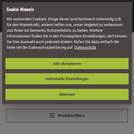
alt springen
Cookie Hinweis
Wir verwenden Cookies. Einige davon sind technisch notwendig (z.B.
Navigation
für den Warenkorb), andere helfen uns, unser Angebot zu verbessern
und Ihnen ein besseres Nutzererlebnis zu bieten. Weitere
Informationen finden Sie in den Privatsphäre-Einstellungen, dort können
Carports
Zubehör für Carports
Regenrinnen
Sie Ihre Auswahl auch jederzeit ändern. Rufen Sie dazu einfach die
Seite mit der Datenschutzerklärung auf.
Datenschutz
Kunststoff
Alle akzeptieren
Metall
Individuelle Einstellungen
Ablehnen
Produkte filtern