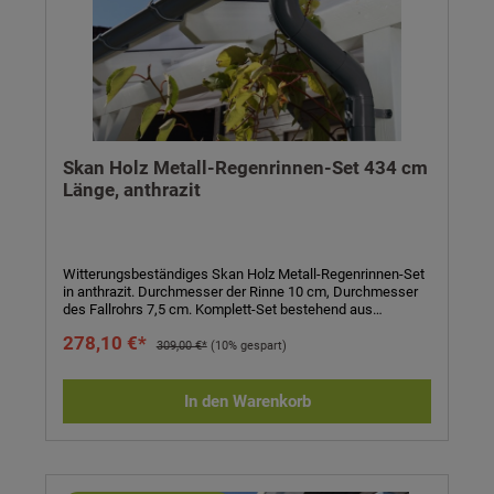
Skan Holz Metall-Regenrinnen-Set 434 cm
Länge, anthrazit
Witterungsbeständiges Skan Holz Metall-Regenrinnen-Set
in anthrazit. Durchmesser der Rinne 10 cm, Durchmesser
des Fallrohrs 7,5 cm. Komplett-Set bestehend aus
Regenrinne, Fallrohr, Ablaufrohrbogen,
278,10 €*
Verbindungselementen, Rohrschellen, Regenrinnenhaltern,
309,00 €*
(10% gespart)
Silikonkartusche zum Abdichten und Aufbauanleitung.
Einfaches Stecken und Verklemmen der Teile, einmaliges
Verkleben der Rinnenendstücke und Rinnenverbinder durch
In den Warenkorb
mitgeliefertes Silikon. Kein Verlöten oder Verschweißen!
Technische Daten:- passend für Carports und
Terrassenüberdachungen- Länge: 434 cm- Höhe: 6 cm-
Durchmesser Rinne: 10 cm- Durchmesser Fallrohr: 7,5 cm-
Farbe: anthrazit- Eigenschaften: witterungsbeständig,