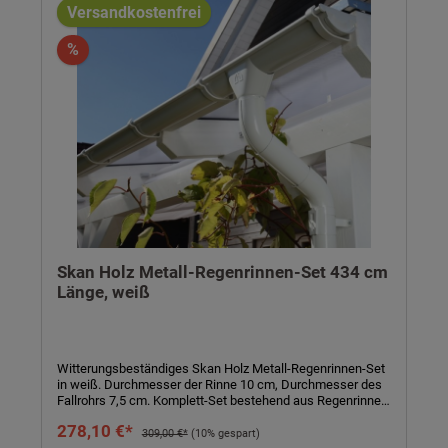
alterungsbeständig, farbbeständig- inkl. Regenrinne,
Versandkostenfrei
Fallrohr, Ablaufrohrbogen, Verbindungselementen,
Rohrschellen, Regenrinnenhaltern, Silikonkartusche zum
%
Abdichten und Aufbauanleitung
Skan Holz Metall-Regenrinnen-Set 434 cm
Länge, weiß
Witterungsbeständiges Skan Holz Metall-Regenrinnen-Set
in weiß. Durchmesser der Rinne 10 cm, Durchmesser des
Fallrohrs 7,5 cm. Komplett-Set bestehend aus Regenrinne,
Fallrohr, Ablaufrohrbogen, Verbindungselementen,
278,10 €*
Rohrschellen, Regenrinnenhaltern, Silikonkartusche zum
309,00 €*
(10% gespart)