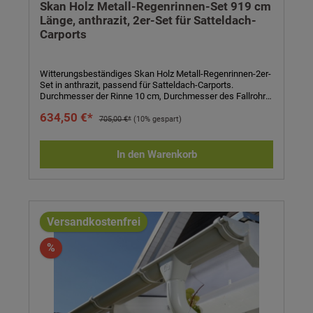
Skan Holz Metall-Regenrinnen-Set 919 cm
Länge, anthrazit, 2er-Set für Satteldach-
Carports
Witterungsbeständiges Skan Holz Metall-Regenrinnen-2er-
Set in anthrazit, passend für Satteldach-Carports.
Durchmesser der Rinne 10 cm, Durchmesser des Fallrohrs
7,5 cm. Komplett-Set bestehend aus Regenrinne, Fallrohr,
634,50 €*
Ablaufrohrbogen, Verbindungselementen, Rohrschellen,
705,00 €*
(10% gespart)
Regenrinnenhaltern, Silikonkartusche zum Abdichten und
Aufbauanleitung. Einfaches Stecken und Verklemmen der
Teile, einmaliges Verkleben der Rinnenendstücke und
In den Warenkorb
Rinnenverbinder durch mitgeliefertes Silikon. Kein Verlöten
oder Verschweißen! Technische Daten:- 2er-Set passend
für Satteldach-Carports- Länge: 919 cm- Höhe: 6 cm-
Durchmesser Rinne: 10 cm- Durchmesser Fallrohr: 7,5 cm-
Farbe: anthrazit- Eigenschaften: witterungsbeständig,
alterungsbeständig, farbbeständig- inkl. Regenrinne,
Versandkostenfrei
Fallrohr, Ablaufrohrbogen, Verbindungselementen,
Rohrschellen, Regenrinnenhaltern, Silikonkartusche zum
%
Abdichten und Aufbauanleitung