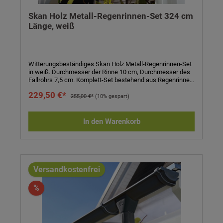
Skan Holz Metall-Regenrinnen-Set 324 cm
Länge, weiß
Witterungsbeständiges Skan Holz Metall-Regenrinnen-Set
in weiß. Durchmesser der Rinne 10 cm, Durchmesser des
Fallrohrs 7,5 cm. Komplett-Set bestehend aus Regenrinne,
Fallrohr, Ablaufrohrbogen, Verbindungselementen,
229,50 €*
Rohrschellen, Regenrinnenhaltern, Silikonkartusche zum
255,00 €*
(10% gespart)
Abdichten und Aufbauanleitung. Einfaches Stecken und
Verklemmen der Teile, einmaliges Verkleben der
Rinnenendstücke und Rinnenverbinder durch mitgeliefertes
In den Warenkorb
Silikon. Kein Verlöten oder Verschweißen! Technische
Daten:- passend für Carports und
Terrassenüberdachungen- Länge: 324 cm- Höhe: 6 cm-
Durchmesser Rinne: 10 cm- Durchmesser Fallrohr: 7,5 cm-
Farbe: weiß- Eigenschaften: witterungsbeständig,
alterungsbeständig, farbbeständig- inkl. Regenrinne,
Versandkostenfrei
Fallrohr, Ablaufrohrbogen, Verbindungselementen,
Rohrschellen, Regenrinnenhaltern, Silikonkartusche zum
%
Abdichten und Aufbauanleitung