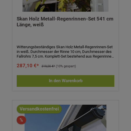
Skan Holz Metall-Regenrinnen-Set 541 cm
Länge, weiß
Witterungsbeständiges Skan Holz Metall-Regenrinnen-Set
in weiß. Durchmesser der Rinne 10 cm, Durchmesser des
Fallrohrs 7,5 cm. Komplett-Set bestehend aus Regenrinne,
Fallrohr, Ablaufrohrbogen, Verbindungselementen,
287,10 €*
Rohrschellen, Regenrinnenhaltern, Silikonkartusche zum
319,00 €*
(10% gespart)
Abdichten und Aufbauanleitung. Einfaches Stecken und
Verklemmen der Teile, einmaliges Verkleben der
Rinnenendstücke und Rinnenverbinder durch mitgeliefertes
In den Warenkorb
Silikon. Kein Verlöten oder Verschweißen! Technische
Daten:- passend für Carports und
Terrassenüberdachungen- Länge: 541 cm- Höhe: 6 cm-
Durchmesser Rinne: 10 cm- Durchmesser Fallrohr: 7,5 cm-
Farbe: weiß- Eigenschaften: witterungsbeständig,
alterungsbeständig, farbbeständig- inkl. Regenrinne,
Versandkostenfrei
Fallrohr, Ablaufrohrbogen, Verbindungselementen,
Rohrschellen, Regenrinnenhaltern, Silikonkartusche zum
%
Abdichten und Aufbauanleitung