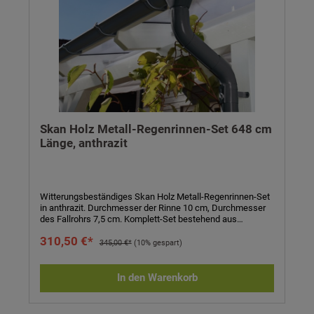
Skan Holz Metall-Regenrinnen-Set 648 cm
Länge, anthrazit
Witterungsbeständiges Skan Holz Metall-Regenrinnen-Set
in anthrazit. Durchmesser der Rinne 10 cm, Durchmesser
des Fallrohrs 7,5 cm. Komplett-Set bestehend aus
Regenrinne, Fallrohr, Ablaufrohrbogen,
310,50 €*
Verbindungselementen, Rohrschellen, Regenrinnenhaltern,
345,00 €*
(10% gespart)
Silikonkartusche zum Abdichten und Aufbauanleitung.
Einfaches Stecken und Verklemmen der Teile, einmaliges
Verkleben der Rinnenendstücke und Rinnenverbinder durch
In den Warenkorb
mitgeliefertes Silikon. Kein Verlöten oder Verschweißen!
Technische Daten:- passend für Carports und
Terrassenüberdachungen- Länge: 648 cm- Höhe: 6 cm-