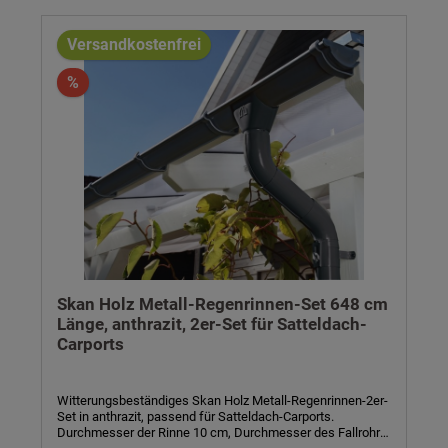
Durchmesser Rinne: 10 cm- Durchmesser Fallrohr: 7,5 cm-
Farbe: anthrazit- Eigenschaften: witterungsbeständig,
alterungsbeständig, farbbeständig- inkl. Regenrinne,
Versandkostenfrei
Fallrohr, Ablaufrohrbogen, Verbindungselementen,
Rohrschellen, Regenrinnenhaltern, Silikonkartusche zum
%
Abdichten und Aufbauanleitung
Skan Holz Metall-Regenrinnen-Set 648 cm
Länge, anthrazit, 2er-Set für Satteldach-
Carports
Witterungsbeständiges Skan Holz Metall-Regenrinnen-2er-
Set in anthrazit, passend für Satteldach-Carports.
Durchmesser der Rinne 10 cm, Durchmesser des Fallrohrs