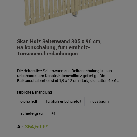
Skan Holz Seitenwand 305 x 96 cm,
Balkonschalung, für Leimholz-
Terrassenüberdachungen
Die dekorative Seitenwand aus Balkonschalung ist aus
unbehandeltem Konstruktionsvollholz gefertigt. Die
Balkonschalbretter sind 1,9 x 12 cm stark, die Latten 6 x 6
cm, der zusätzliche Pfosten 12 x 12 cm. Die
Aufschraubstütze für den zusätzlichen Pfosten ist im
farbliche Behandlung
Lieferumfang enthalten. Die Höhe der Seitenwand beträgt
96 cm. Die Balkonschalung besteht aus einer Lage lose
eiche hell
farblich unbehandelt
nussbaum
gelieferter Profilbretter und ist bauseits zu montieren.
Passend für Terrassenüberdachungen aus Leimholz mit
schiefergrau
+
1
einer Tiefe von 339 cm und 350 cm. Die Seitenwand ist
auch mit Farbbehandlung in den Farben weiß, schiefergrau,
nussbaum und eiche hell gegen Aufpreis erhältlich. Die
Ab
364,50 €*
farblich behandelten Teile des Bausatzes sind mit
hochwertiger Lasur bzw. Farbe behandelt. Diese schützt