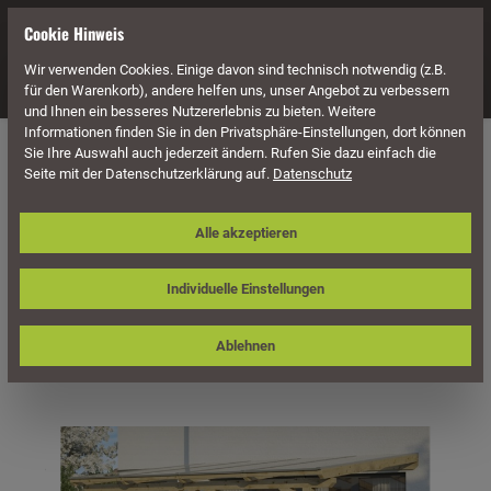
alt springen
Cookie Hinweis
Wir verwenden Cookies. Einige davon sind technisch notwendig (z.B.
Navigation
für den Warenkorb), andere helfen uns, unser Angebot zu verbessern
und Ihnen ein besseres Nutzererlebnis zu bieten. Weitere
Informationen finden Sie in den Privatsphäre-Einstellungen, dort können
Überdachung
Terrassenüberdachungen
Sie Ihre Auswahl auch jederzeit ändern. Rufen Sie dazu einfach die
Seite mit der Datenschutzerklärung auf.
Datenschutz
Skan Holz Terrassenüberdachung
Alle akzeptieren
Andria 434 x 350 cm, Leimholz
Individuelle Einstellungen
Ablehnen
Bildergalerie überspringen