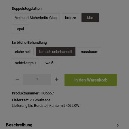
auswählen
Doppelstegplatten
Verbund-Sicherheits-Glas
bronze
klar
opal
auswählen
farbliche Behandlung
eiche hell
farblich unbehandelt
nussbaum
schiefergrau
weiß
Produkt Anzahl: Gib den gewünschten Wert ein oder benutze die Schaltflächen um 
In den Warenkorb
Produktnummer:
HG5557
Lieferzeit:
20 Werktage
Lieferung bis Bordsteinkante mit 40t LKW
Beschreibung