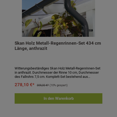
Skan Holz Metall-Regenrinnen-Set 434 cm
Länge, anthrazit
Witterungsbeständiges Skan Holz Metall-Regenrinnen-Set
in anthrazit. Durchmesser der Rinne 10 cm, Durchmesser
des Fallrohrs 7,5 cm. Komplett-Set bestehend aus
Regenrinne, Fallrohr, Ablaufrohrbogen,
278,10 €*
Verbindungselementen, Rohrschellen, Regenrinnenhaltern,
309,00 €*
(10% gespart)
Silikonkartusche zum Abdichten und Aufbauanleitung.
Einfaches Stecken und Verklemmen der Teile, einmaliges
Verkleben der Rinnenendstücke und Rinnenverbinder durch
In den Warenkorb
mitgeliefertes Silikon. Kein Verlöten oder Verschweißen!
Technische Daten:- passend für Carports und
Terrassenüberdachungen- Länge: 434 cm- Höhe: 6 cm-
Durchmesser Rinne: 10 cm- Durchmesser Fallrohr: 7,5 cm-