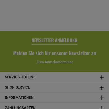
Farbe: anthrazit- Eigenschaften: witterungsbeständig,
alterungsbeständig, farbbeständig- inkl. Regenrinne,
Fallrohr, Ablaufrohrbogen, Verbindungselementen,
Rohrschellen, Regenrinnenhaltern, Silikonkartusche zum
Abdichten und Aufbauanleitung
NEWSLETTER ANMELDUNG
Melden Sie sich für unseren Newsletter an
Zum Anmeldeformular
SERVICE-HOTLINE
SHOP SERVICE
INFORMATIONEN
ZAHLUNGSARTEN