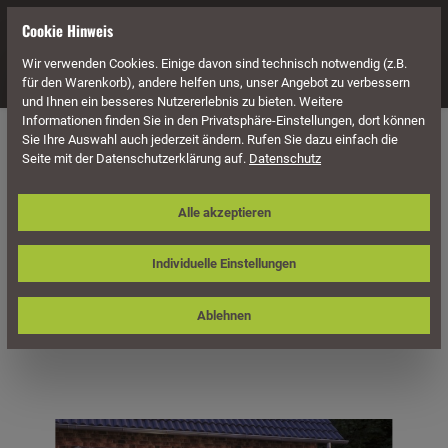
alt springen
Cookie Hinweis
Wir verwenden Cookies. Einige davon sind technisch notwendig (z.B.
Navigation
für den Warenkorb), andere helfen uns, unser Angebot zu verbessern
und Ihnen ein besseres Nutzererlebnis zu bieten. Weitere
Informationen finden Sie in den Privatsphäre-Einstellungen, dort können
Überdachung
Terrassenüberdachungen
Sie Ihre Auswahl auch jederzeit ändern. Rufen Sie dazu einfach die
Seite mit der Datenschutzerklärung auf.
Datenschutz
Skan Holz Terrassenüberdachung
Alle akzeptieren
Siena 434 x 300 cm, freistehend,
Leimholz
Individuelle Einstellungen
Ablehnen
Bildergalerie überspringen