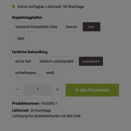
Sofort verfügbar, Lieferzeit: 30 Werktage
auswählen
Doppelstegplatten
Verbund-Sicherheits-Glas
bronze
klar
opal
auswählen
farbliche Behandlung
eiche hell
farblich unbehandelt
nussbaum
schiefergrau
weiß
Produkt Anzahl: Gib den gewünschten Wert ein oder benutze die Schaltflächen um 
In den Warenkorb
Produktnummer:
HG5593.1
Lieferzeit:
30 Werktage
Lieferung bis Bordsteinkante mit 40t LKW