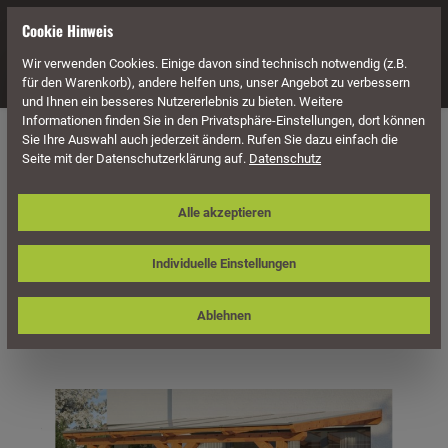
alt springen
Cookie Hinweis
Wir verwenden Cookies. Einige davon sind technisch notwendig (z.B.
Navigation
für den Warenkorb), andere helfen uns, unser Angebot zu verbessern
und Ihnen ein besseres Nutzererlebnis zu bieten. Weitere
Informationen finden Sie in den Privatsphäre-Einstellungen, dort können
Überdachung
Terrassenüberdachungen
Sie Ihre Auswahl auch jederzeit ändern. Rufen Sie dazu einfach die
Seite mit der Datenschutzerklärung auf.
Datenschutz
Skan Holz Terrassenüberdachung
Alle akzeptieren
Andria 434 x 300 cm, Leimholz
Individuelle Einstellungen
Ablehnen
Bildergalerie überspringen