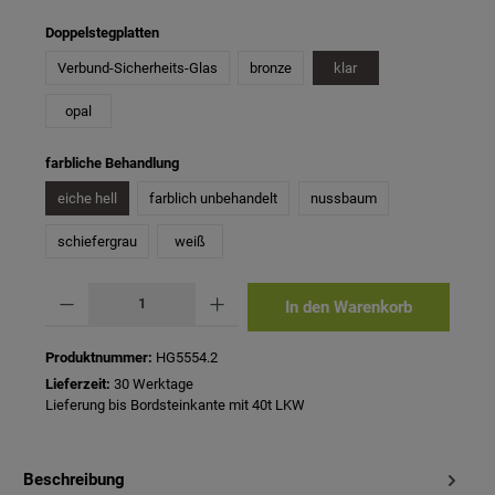
auswählen
Doppelstegplatten
Verbund-Sicherheits-Glas
bronze
klar
opal
auswählen
farbliche Behandlung
eiche hell
farblich unbehandelt
nussbaum
schiefergrau
weiß
Produkt Anzahl: Gib den gewünschten Wert ein oder benutze die Schaltflächen um 
In den Warenkorb
Produktnummer:
HG5554.2
Lieferzeit:
30 Werktage
Lieferung bis Bordsteinkante mit 40t LKW
Beschreibung