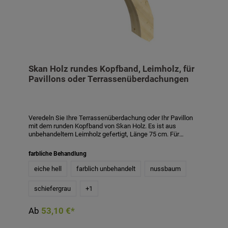
Skan Holz rundes Kopfband, Leimholz, für
Pavillons oder Terrassenüberdachungen
Veredeln Sie Ihre Terrassenüberdachung oder Ihr Pavillon
mit dem runden Kopfband von Skan Holz. Es ist aus
unbehandeltem Leimholz gefertigt, Länge 75 cm. Für
farbige Anstriche ist Leimholz der ideale Untergrund.
Verwenden Sie hierfür eine offenporige Lasur. Das runde
farbliche Behandlung
Kopfband ist auch mit Farbbehandlung in den Farben weiß,
schiefergrau, nussbaum und eiche hell gegen Aufpreis
eiche hell
farblich unbehandelt
nussbaum
erhältlich. Bitte beachten Sie, dass sich die Lieferzeit bei
farblicher Behandlung auf 6 Wochen verlängert.
schiefergrau
+
1
Technische Daten:Material: Leimholz, unbehandelt -
optional farblich behandeltMaße: 8 x 5,5 x 75 cm
Ab
53,10 €*