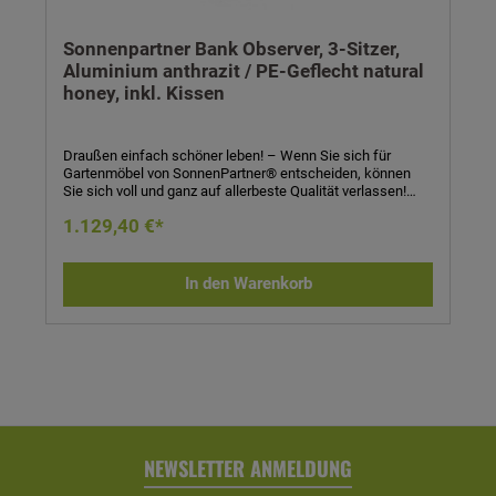
Sonnenpartner Bank Observer, 3-Sitzer,
Aluminium anthrazit / PE-Geflecht natural
honey, inkl. Kissen
Draußen einfach schöner leben! – Wenn Sie sich für
Gartenmöbel von SonnenPartner® entscheiden, können
Sie sich voll und ganz auf allerbeste Qualität verlassen!
SonnenPartner® garantiert Ihnen bei jedem Produkt eine
1.129,40 €*
handwerklich meisterhafte, technisch perfekte und
sorgfältig verarbeitete Qualitätsarbeit in jedem Detail! Sie
werden sehen: Die Entscheidung für SonnenPartner® –
und damit für höchste Qualität – zahlt sich schnell aus!
In den Warenkorb
Bank Observer, 3-Sitzer- Material: Aluminiumgestell
anthrazit, beflochten mit PE-Geflecht- Farbe: natural honey-
Maße (H x B x T): 91 x 185 x 65 cm- Sitzhöhe:
49 cm- inklusive Sitzkissen (mit einem Bezug aus Olefin
(100% Polypropylen))
NEWSLETTER ANMELDUNG