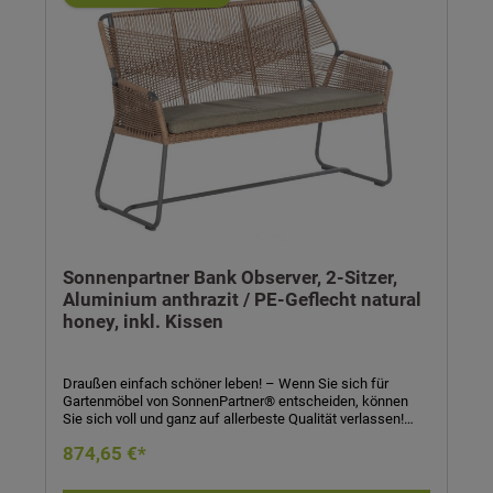
Sonnenpartner Bank Observer, 2-Sitzer,
Aluminium anthrazit / PE-Geflecht natural
honey, inkl. Kissen
Draußen einfach schöner leben! – Wenn Sie sich für
Gartenmöbel von SonnenPartner® entscheiden, können
Sie sich voll und ganz auf allerbeste Qualität verlassen!
SonnenPartner® garantiert Ihnen bei jedem Produkt eine
874,65 €*
handwerklich meisterhafte, technisch perfekte und
sorgfältig verarbeitete Qualitätsarbeit in jedem Detail! Sie
werden sehen: Die Entscheidung für SonnenPartner® –