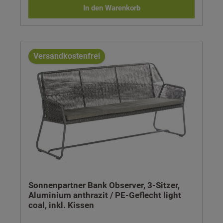
und damit für höchste Qualität – zahlt sich schnell aus!
In den Warenkorb
Bank Observer, 2-Sitzer- Material: Aluminiumgestell
anthrazit, beflochten mit PE-Geflecht- Farbe: natural honey-
Maße (H x B x T): 91 x 138 x 65 cm- Sitzhöhe:
49 cm- inklusive Sitzkissen (mit einem Bezug aus Olefin
(100% Polypropylen))
Versandkostenfrei
Sonnenpartner Bank Observer, 3-Sitzer,
Aluminium anthrazit / PE-Geflecht light
coal, inkl. Kissen