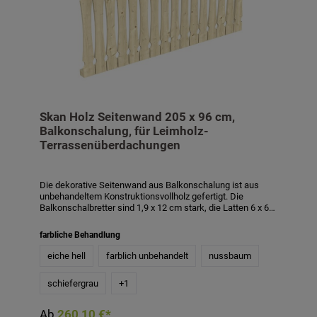
Skan Holz Seitenwand 205 x 96 cm,
Balkonschalung, für Leimholz-
Terrassenüberdachungen
Die dekorative Seitenwand aus Balkonschalung ist aus
unbehandeltem Konstruktionsvollholz gefertigt. Die
Balkonschalbretter sind 1,9 x 12 cm stark, die Latten 6 x 6
cm. Die Höhe der Seitenwand beträgt 96 cm. Die
Balkonschalung besteht aus einer Lage lose gelieferter
farbliche Behandlung
Profilbretter und ist bauseits zu montieren. Passend für
Terrassenüberdachungen aus Leimholz mit einer Tiefe von
eiche hell
farblich unbehandelt
nussbaum
239 cm und 250 cm. Die Seitenwand ist auch mit
Farbbehandlung in den Farben weiß, schiefergrau,
schiefergrau
+
1
nussbaum und eiche hell gegen Aufpreis erhältlich. Die
farblich behandelten Teile des Bausatzes sind mit
hochwertiger Lasur bzw. Farbe behandelt. Diese schützt
Ab
260,10 €*