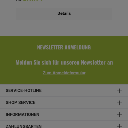
das Holz vor Bläuebefall, vor Schäden durch UV-Licht,
vermindert das Quell- und Schwundverhalten und lässt
trotzdem die Holzstruktur durchscheinen. Bitte beachten
Details
Sie, dass sich die Lieferzeit bei farblicher Behandlung auf 6
Wochen verlängert. Bausatz inkl. Montagematerial und
Aufbauanleitung. Technische Daten:- Material:
Konstruktionsvollholz, unbehandelt - optional farblich
behandelt- Breite x Höhe: 205 x 96 cm- Latten: 6 x 6 cm-
Balkonschalung: 1,9 x 12 cm- Balkonschalung aus einer
Lage lose gelieferter Profilbretter- inkl. Montagematerial
NEWSLETTER ANMELDUNG
und Aufbauanleitung
Melden Sie sich für unseren Newsletter an
Zum Anmeldeformular
SERVICE-HOTLINE
SHOP SERVICE
INFORMATIONEN
ZAHLUNGSARTEN