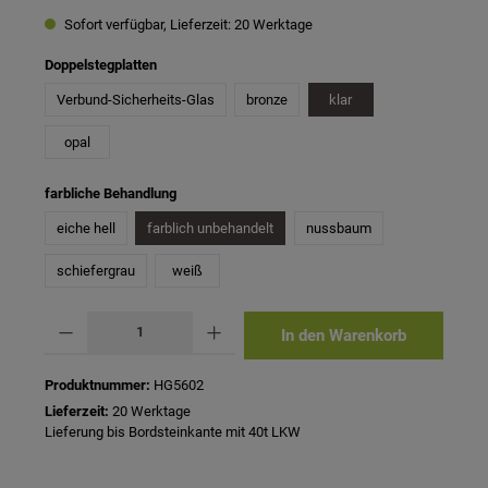
Sofort verfügbar, Lieferzeit: 20 Werktage
auswählen
Doppelstegplatten
Verbund-Sicherheits-Glas
bronze
klar
opal
auswählen
farbliche Behandlung
eiche hell
farblich unbehandelt
nussbaum
schiefergrau
weiß
Produkt Anzahl: Gib den gewünschten Wert ein oder benutze die Schaltflächen um 
In den Warenkorb
Produktnummer:
HG5602
Lieferzeit:
20 Werktage
Lieferung bis Bordsteinkante mit 40t LKW