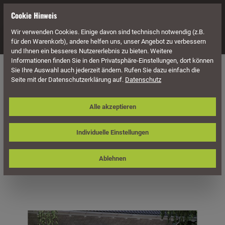
alt springen
Cookie Hinweis
Wir verwenden Cookies. Einige davon sind technisch notwendig (z.B.
Navigation
für den Warenkorb), andere helfen uns, unser Angebot zu verbessern
und Ihnen ein besseres Nutzererlebnis zu bieten. Weitere
Informationen finden Sie in den Privatsphäre-Einstellungen, dort können
Überdachung
Terrassenüberdachungen
Sie Ihre Auswahl auch jederzeit ändern. Rufen Sie dazu einfach die
Seite mit der Datenschutzerklärung auf.
Datenschutz
Skan Holz Terrassenüberdachung
Alle akzeptieren
Sanremo 434 x 250 cm, freistehend,
Leimholz
Individuelle Einstellungen
Ablehnen
Bildergalerie überspringen