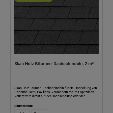
Skan Holz Bitumen-Dachschindeln, 2 m²
Skan Holz Bitumen-Dachschindeln für die Eindeckung von
Gartenhäusern, Pavillons, Vordächern etc. mit Spitzdach.
Verlegt wird direkt auf der Dachschalung oder der
Dachpappe. Neben dem langfristigen Schutz gegen
Witterungseinflüsse wertet die Eindeckung mit
Bitumenfarbe
Dachschindeln optisch liebevoll auf. 1 Paket enthält 2 m².
Den benötigten Bedarf an Paketen entnehmen Sie bitte den