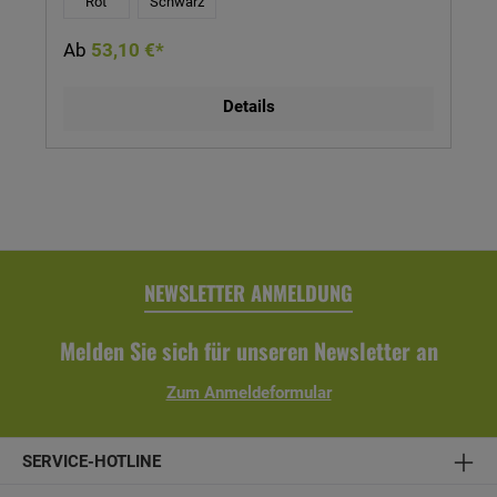
Rot
Schwarz
Angaben des jeweiligen Skan Holz Produktes. Erhältlich in
den Farben schwarz und rot.
Ab
53,10 €*
Details
NEWSLETTER ANMELDUNG
Melden Sie sich für unseren Newsletter an
Zum Anmeldeformular
SERVICE-HOTLINE