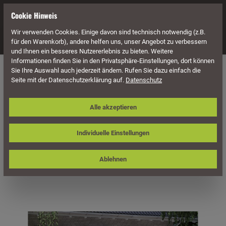
alt springen
Cookie Hinweis
Wir verwenden Cookies. Einige davon sind technisch notwendig (z.B.
Navigation
für den Warenkorb), andere helfen uns, unser Angebot zu verbessern
und Ihnen ein besseres Nutzererlebnis zu bieten. Weitere
Informationen finden Sie in den Privatsphäre-Einstellungen, dort können
Überdachung
Terrassenüberdachungen
Sie Ihre Auswahl auch jederzeit ändern. Rufen Sie dazu einfach die
Seite mit der Datenschutzerklärung auf.
Datenschutz
Skan Holz Terrassenüberdachung
Alle akzeptieren
Sanremo 434 x 300 cm, freistehend,
Leimholz
Individuelle Einstellungen
Ablehnen
Bildergalerie überspringen