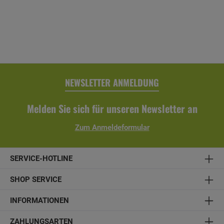
Farbe: anthrazit- Eigenschaften: witterungsbeständig,
alterungsbeständig, farbbeständig- inkl. Regenrinne,
Fallrohr, Ablaufrohrbogen, Verbindungselementen,
Rohrschellen, Regenrinnenhaltern, Silikonkartusche zum
Abdichten und Aufbauanleitung
NEWSLETTER ANMELDUNG
Melden Sie sich für unseren Newsletter an
Zum Anmeldeformular
SERVICE-HOTLINE
SHOP SERVICE
INFORMATIONEN
ZAHLUNGSARTEN