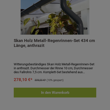
Skan Holz Metall-Regenrinnen-Set 434 cm
Länge, anthrazit
Witterungsbeständiges Skan Holz Metall-Regenrinnen-Set
in anthrazit. Durchmesser der Rinne 10 cm, Durchmesser
des Fallrohrs 7,5 cm. Komplett-Set bestehend aus
Regenrinne, Fallrohr, Ablaufrohrbogen,
278,10 €*
Verbindungselementen, Rohrschellen, Regenrinnenhaltern,
309,00 €*
(10% gespart)
Silikonkartusche zum Abdichten und Aufbauanleitung.
Einfaches Stecken und Verklemmen der Teile, einmaliges
Verkleben der Rinnenendstücke und Rinnenverbinder durch
In den Warenkorb
mitgeliefertes Silikon. Kein Verlöten oder Verschweißen!
Technische Daten:- passend für Carports und
Terrassenüberdachungen- Länge: 434 cm- Höhe: 6 cm-
Durchmesser Rinne: 10 cm- Durchmesser Fallrohr: 7,5 cm-