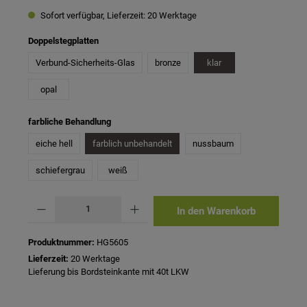
Sofort verfügbar, Lieferzeit: 20 Werktage
auswählen
Doppelstegplatten
Verbund-Sicherheits-Glas
bronze
klar
opal
auswählen
farbliche Behandlung
eiche hell
farblich unbehandelt
nussbaum
schiefergrau
weiß
Produkt Anzahl: Gib den gewünschten Wert ein oder benutze die Schaltflächen um 
In den Warenkorb
Produktnummer:
HG5605
Lieferzeit:
20 Werktage
Lieferung bis Bordsteinkante mit 40t LKW