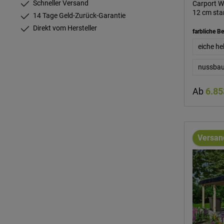
Schneller Versand
Carport W
12 cm sta
14 Tage Geld-Zurück-Garantie
schwarzen
Direkt vom Hersteller
Schieferop
farbliche B
durch die 
eiche hel
Konstrukt
farbbesch
Dachplatte
nussba
verfügt d
Abschluss
Ab
6.85
Einbetoni
verdecktl
inkl. Abla
Lieferumf
verläuft 
Versan
mit Monta
Aufbauanle
hochwerti
Diese wer
miteinande
tragfähig
natürlich
verwindun
Rissbildu
Pilz- & In