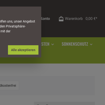
Mein Konto
Warenkorb
0,00 €*
elfen uns, unser Angebot
 den Privatsphäre-
 mit der
RSTEIN
SOCKELLEISTEN
SONNENSCHUTZ
Alle akzeptieren
hinzufügen: Versandkostenfrei
dkostenfrei