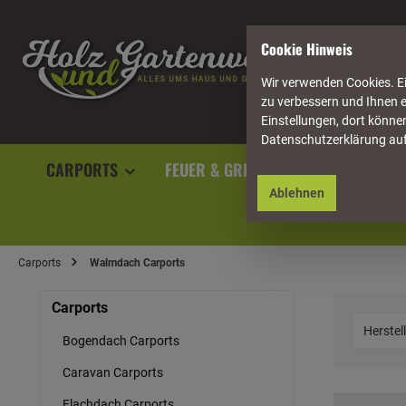
springen
Zur Hauptnavigation springen
Cookie Hinweis
Wir verwenden Cookies. Ei
zu verbessern und Ihnen e
Einstellungen, dort können
Datenschutzerklärung au
CARPORTS
FEUER & GRILL
GARTENAUSST
Ablehnen
Carports
Walmdach Carports
Carports
Herstel
Bogendach Carports
Caravan Carports
Flachdach Carports