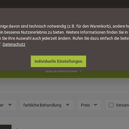
nige davon sind technisch notwendig (z.B. für den Warenkorb), andere h
in besseres Nutzererlebnis zu bieten. Weitere Informationen finden Sie in
 Sie Ihre Auswahl auch jederzeit ändern. Rufen Sie dazu einfach die Seite
f.
Datenschutz
ATTUNG
HÄUSER & PAVILLONS
MÖBEL
NATU
Individuelle Einstellungen
ÜBERDACHUNG
Filter 
ler
farbliche Behandlung
Preis
Versan