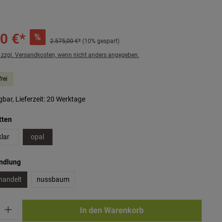
0 €*
%
2.575,00 €*
(10% gespart)
. zzgl. Versandkosten, wenn nicht anders angegeben.
rei
bar, Lieferzeit: 20 Werktage
auswählen
tten
klar
opal
auswählen
andlung
handelt
nussbaum
ib den gewünschten Wert ein oder benutze die Schaltflächen um die Anzahl zu erhö
In den Warenkorb