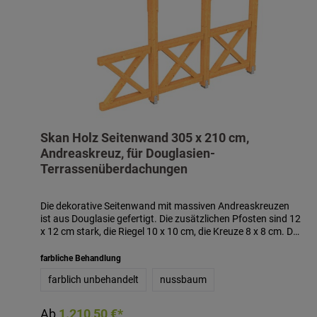
Skan Holz Seitenwand 305 x 210 cm,
Andreaskreuz, für Douglasien-
Terrassenüberdachungen
Die dekorative Seitenwand mit massiven Andreaskreuzen
ist aus Douglasie gefertigt. Die zusätzlichen Pfosten sind 12
x 12 cm stark, die Riegel 10 x 10 cm, die Kreuze 8 x 8 cm. Die
Aufschraubstützen für die zusätzlichen Pfosten sind im
Lieferumfang enthalten. Die Höhe der Seitenwand beträgt
farbliche Behandlung
210 cm. Passend für Terrassenüberdachungen aus
farblich unbehandelt
nussbaum
Douglasie mit einer Tiefe von 350 cm. Die Seitenwand ist
auch mit Farbbehandlung in der Farbe nussbaum gegen
Aufpreis erhältlich. Die farblich behandelten Teile des
Ab
1.210,50 €*