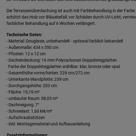
Die Terrassenüberdachung ist auch mit Farbbehandlung in der Farbe n
schützt das Holz vor Bläuebefall, vor Schäden durch UV-Licht, vermind
farblicher Behandlung auf 6 Wochen verlängert.
Technische Daten:
- Material: Douglasie, unbehandelt - optional farblich behandelt
- Außenmaße: 434 x 350 cm
- Pfosten: 12 x 12 cm
- Dacheindeckung: 16 mm Polycarbonat-Doppelstegplatten
Farbe der Doppelstegplatten wählbar: klar, bronze oder opal
- Gesamthöhe vorne/hinten: 229 cm/272 cm
- Unterkante Wandpfette: 239 cm
- Durchgangshöhe: 203 cm
- Fläche: 15,19 m²
- umbauter Raum: 38,05 m³
- Dachneigung: 7°
- Schneelast: 1,60 kN/m²
- Aufschraubstützen
- inkl. Montagematerial und Aufbauanleitung
Zusatzinformationen: