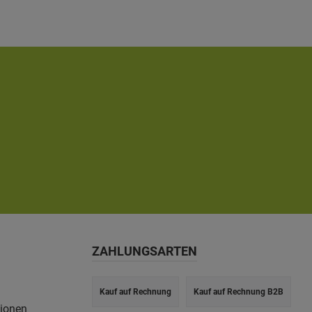
passend für Terrassenüberdachungen 434 x 350 cm, 434 x
339 cm, 434 x 307 cm und 450 x 359 cm- 4 Sonnensegeln à
ca. 96 x 330 cm- Farbe: weiß- inkl. Befestigungsmaterial
ZAHLUNGSARTEN
Kauf auf Rechnung
Kauf auf Rechnung B2B
tionen