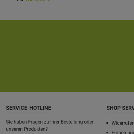
Bausatzes sind mit hochwertiger Lasur bzw. Farbe
behandelt. Diese schützt das Holz vor Bläuebefall, vor
Schäden durch UV-Licht, vermindert das Quell- und
Schwundverhalten und lässt trotzdem die Holzstruktur
durchscheinen. Bitte beachten Sie, dass sich die Lieferzeit
bei farblicher Behandlung auf 6 Wochen verlängert.
Bausatz inkl. Aufschraubstützen, Montagematerial und
Aufbauanleitung. Technische Daten:- Material: Douglasie,
unbehandelt - optional farblich behandelt- Breite x Höhe:
305 x 210 cm- Höhe inkl. Abstand zum Boden: 215 cm-
Pfosten: 12 x 12 cm inkl. Aufschraubstützen- Riegel: 10 x 10
cm- Andreaskreuze: 8 x 8 cm- inkl. Montagematerial und
Aufbauanleitung
SERVICE-HOTLINE
SHOP SER
Sie haben Fragen zu Ihrer Bestellung oder
Widerrufsr
unseren Produkten?
Fragen un