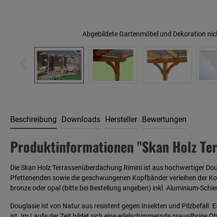
Abgebildete Gartenmöbel und Dekoration nic
Beschreibung
Downloads
Hersteller
Bewertungen
Produktinformationen "Skan Holz Ter
Die Skan Holz Terrassenüberdachung Rimini ist aus hochwertiger Dougl
Pfettenenden sowie die geschwungenen Kopfbänder verleihen der Kon
bronze oder opal (bitte bei Bestellung angeben) inkl. Aluminium-Schi
Douglasie ist von Natur aus resistent gegen Insekten und Pilzbefall. 
ist. Im Laufe der Zeit bildet sich eine edelschimmernde grausilbrige O