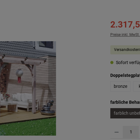
2.317,5
Preise inkl. MwSt
Versandkostenf
Sofort verfüg
Doppelstegpla
bronze
farbliche Beh
farblich unbe
Produkt Anzahl: G