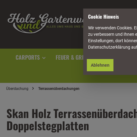
springen
Zur Hauptnavigation springen
Cookie Hinweis
Wir verwenden Cookies. Ei
zu verbessern und Ihnen e
Einstellungen, dort können
Datenschutzerklärung au
CARPORTS
FEUER & GRILL
GARTENAUSST
Ablehnen
Überdachung
Terrassenüberdachungen
Skan Holz Terrassenüberdach
Doppelstegplatten