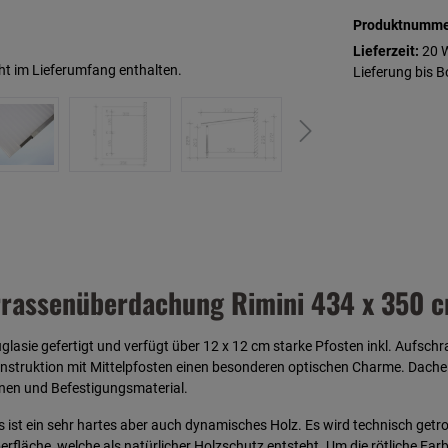
Produktnumme
Lieferzeit:
20 
ht im Lieferumfang enthalten.
Lieferung bis 
rassenüberdachung Rimini 434 x 350 cm
asie gefertigt und verfügt über 12 x 12 cm starke Pfosten inkl. Aufschra
struktion mit Mittelpfosten einen besonderen optischen Charme. Dache
enen und Befestigungsmaterial.
Es ist ein sehr hartes aber auch dynamisches Holz. Es wird technisch getr
berfläche, welche als natürlicher Holzschutz entsteht. Um die rötliche Fa