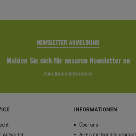
Technische Daten:- passend für Carports und
Terrassenüberdachungen- Länge: 434 cm- Höhe: 6 cm-
Durchmesser Rinne: 10 cm- Durchmesser Fallrohr: 7,5 cm-
Farbe: anthrazit- Eigenschaften: witterungsbeständig,
alterungsbeständig, farbbeständig- inkl. Regenrinne,
Fallrohr, Ablaufrohrbogen, Verbindungselementen,
Rohrschellen, Regenrinnenhaltern, Silikonkartusche zum
Abdichten und Aufbauanleitung
NEWSLETTER ANMELDUNG
Melden Sie sich für unseren Newsletter an
Zum Anmeldeformular
VICE
INFORMATIONEN
echt
Über uns
d Antworten
AGB's mit Kundeninforma