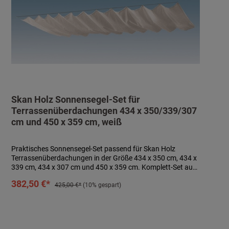
Skan Holz Sonnensegel-Set für
Terrassenüberdachungen 434 x 350/339/307
cm und 450 x 359 cm, weiß
Praktisches Sonnensegel-Set passend für Skan Holz
Terrassenüberdachungen in der Größe 434 x 350 cm, 434 x
339 cm, 434 x 307 cm und 450 x 359 cm. Komplett-Set aus
4 Sonnensegeln à ca. 96 x 330 cm aus
In den Warenkorb
382,50 €*
wasserabweisendem, 100 % UV-stabilem, textilem Polyester
425,00 €*
(10% gespart)
in weiß sowie Befestigungsmaterial bestehend aus
Seilspannsystem mit Schutzkappe, Laufhaken und
Stoppern. Sonnensegel waschbar bei 40° C. Segel sind bei
drohendem Unwetter abzunehmen! Technische Daten:-