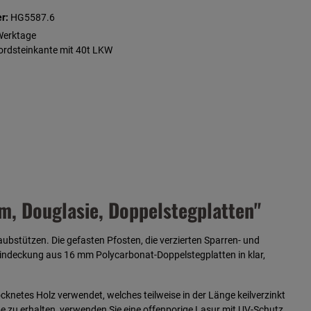
r:
HG5587.6
Werktage
Bordsteinkante mit 40t LKW
, Douglasie, Doppelstegplatten"
ubstützen. Die gefasten Pfosten, die verzierten Sparren- und
indeckung aus 16 mm Polycarbonat-Doppelstegplatten in klar,
ocknetes Holz verwendet, welches teilweise in der Länge keilverzinkt
rbe zu erhalten, verwenden Sie eine offenporige Lasur mit UV-Schutz.