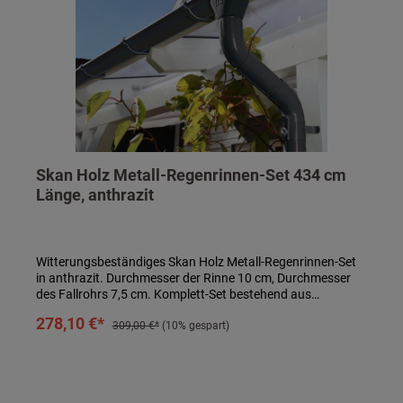
Skan Holz Metall-Regenrinnen-Set 434 cm
Länge, anthrazit
Witterungsbeständiges Skan Holz Metall-Regenrinnen-Set
in anthrazit. Durchmesser der Rinne 10 cm, Durchmesser
des Fallrohrs 7,5 cm. Komplett-Set bestehend aus
Regenrinne, Fallrohr, Ablaufrohrbogen,
In den Warenkorb
278,10 €*
Verbindungselementen, Rohrschellen, Regenrinnenhaltern,
309,00 €*
(10% gespart)
Silikonkartusche zum Abdichten und Aufbauanleitung.
Einfaches Stecken und Verklemmen der Teile, einmaliges
Verkleben der Rinnenendstücke und Rinnenverbinder durch
mitgeliefertes Silikon. Kein Verlöten oder Verschweißen!