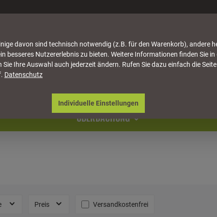
nige davon sind technisch notwendig (z.B. für den Warenkorb), andere h
in besseres Nutzererlebnis zu bieten. Weitere Informationen finden Sie in
 Sie Ihre Auswahl auch jederzeit ändern. Rufen Sie dazu einfach die Seite
f.
Datenschutz
ATTUNG
HÄUSER & PAVILLONS
MÖBEL
NATU
Individuelle Einstellungen
ÜBERDACHUNG
Filter hinzufügen: Versandkostenfrei
e
Preis
Versandkostenfrei