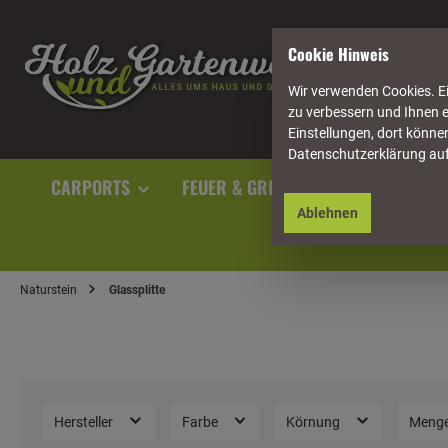
springen
Zur Hauptnavigation springen
Cookie Hinweis
Wir verwenden Cookies. Ei
zu verbessern und Ihnen e
Einstellungen, dort können
Datenschutzerklärung au
CARPORTS
FEUER & GRILL
GARTENAUSST
Ablehnen
Naturstein
Glassplitte
Hersteller
Farbe
Körnung
Meng