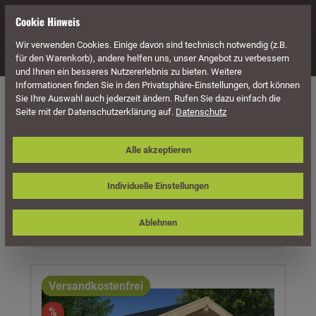
alt springen
Cookie Hinweis
Wir verwenden Cookies. Einige davon sind technisch notwendig (z.B.
Navigation
für den Warenkorb), andere helfen uns, unser Angebot zu verbessern
und Ihnen ein besseres Nutzererlebnis zu bieten. Weitere
Informationen finden Sie in den Privatsphäre-Einstellungen, dort können
Häuser & Pavillons
Gartenhäuser
45 mm Blockbohlenstärke
Sie Ihre Auswahl auch jederzeit ändern. Rufen Sie dazu einfach die
Seite mit der Datenschutzerklärung auf.
Datenschutz
Satteldach
Alle akzeptieren
Produkte filtern
Individuelle Einstellungen
Ablehnen
Versandkostenfrei
%