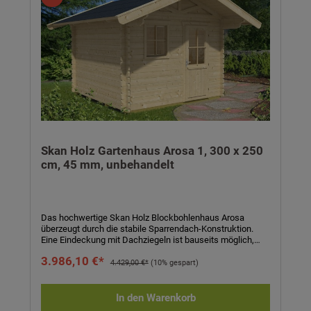
Skan Holz Gartenhaus Arosa 1, 300 x 250
cm, 45 mm, unbehandelt
Das hochwertige Skan Holz Blockbohlenhaus Arosa
überzeugt durch die stabile Sparrendach-Konstruktion.
Eine Eindeckung mit Dachziegeln ist bauseits möglich,
bitte beschaffen Sie sich hierzu eine Dachlattung aus dem
3.986,10 €*
Fachhandel. Das Gartenhaus ist aus unbehandelter
4.429,00 €*
(10% gespart)
nordischer Fichte gefertigt und verfügt über 45 mm
Blockbohlen mit Doppelnut. Ein weiteres
Qualitätsmerkmal sind die profilierten Eckverbindungen
In den Warenkorb
mit verdeckter Zuganker-Konstruktion. Fußboden aus 19