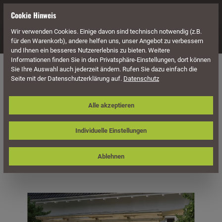
alt springen
Cookie Hinweis
Wir verwenden Cookies. Einige davon sind technisch notwendig (z.B.
Navigation
für den Warenkorb), andere helfen uns, unser Angebot zu verbessern
und Ihnen ein besseres Nutzererlebnis zu bieten. Weitere
Informationen finden Sie in den Privatsphäre-Einstellungen, dort können
Überdachung
Terrassenüberdachungen
Sie Ihre Auswahl auch jederzeit ändern. Rufen Sie dazu einfach die
Seite mit der Datenschutzerklärung auf.
Datenschutz
Skan Holz Terrassenüberdachung
Alle akzeptieren
Ancona 434 x 250 cm, Leimholz
Individuelle Einstellungen
Ablehnen
Bildergalerie überspringen