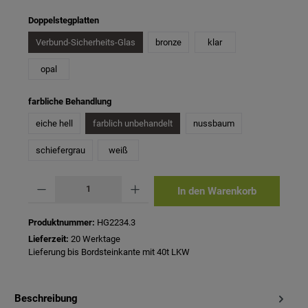
auswählen
Doppelstegplatten
Verbund-Sicherheits-Glas
bronze
klar
opal
auswählen
farbliche Behandlung
eiche hell
farblich unbehandelt
nussbaum
schiefergrau
weiß
Produkt Anzahl: Gib den gewünschten Wert ein oder benutze die Schaltflächen um 
In den Warenkorb
Produktnummer:
HG2234.3
Lieferzeit:
20 Werktage
Lieferung bis Bordsteinkante mit 40t LKW
Beschreibung