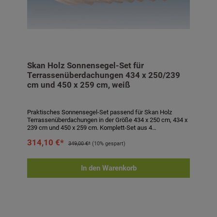
Skan Holz Sonnensegel-Set für
Terrassenüberdachungen 434 x 250/239
cm und 450 x 259 cm, weiß
Praktisches Sonnensegel-Set passend für Skan Holz
Terrassenüberdachungen in der Größe 434 x 250 cm, 434 x
239 cm und 450 x 259 cm. Komplett-Set aus 4
Sonnensegeln à ca. 96 x 220 cm aus wasserabweisendem,
314,10 €*
100 % UV-stabilem, textilem Polyester in weiß sowie
349,00 €*
(10% gespart)
Befestigungsmaterial bestehend aus Seilspannsystem mit
Schutzkappe, Laufhaken und Stoppern. Sonnensegel
waschbar bei 40° C. Segel sind bei drohendem Unwetter
In den Warenkorb
abzunehmen! Technische Daten:- passend für
Terrassenüberdachungen 434 x 250 cm, 434 x 239 cm und
450 x 259 cm- 4 Sonnensegeln à ca. 96 x 220 cm- Farbe:
weiß- inkl. Befestigungsmaterial