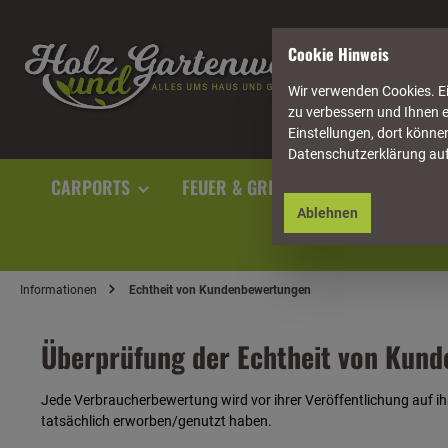
springen
Zur Hauptnavigation springen
Cookie Hinweis
Wir verwenden Cookies. Ei
zu verbessern und Ihnen e
Einstellungen, dort können
Datenschutzerklärung au
CARPORTS
FEUER & GRILL
GARTENAUSST
Ablehnen
Informationen
Echtheit von Kundenbewertungen
Überprüfung der Echtheit von Kun
Jede Verbraucherbewertung wird vor ihrer Veröffentlichung auf ih
tatsächlich erworben/genutzt haben.