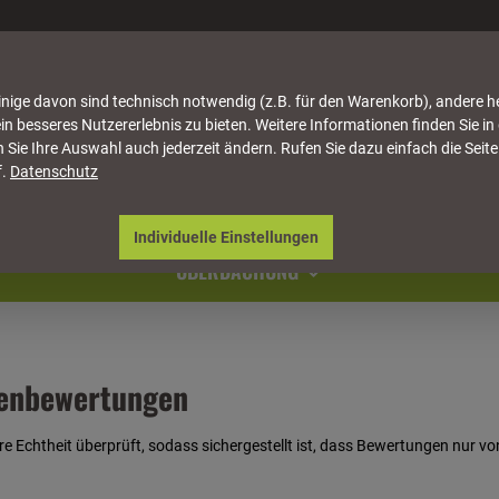
nige davon sind technisch notwendig (z.B. für den Warenkorb), andere h
in besseres Nutzererlebnis zu bieten. Weitere Informationen finden Sie in
 Sie Ihre Auswahl auch jederzeit ändern. Rufen Sie dazu einfach die Seite
f.
Datenschutz
ATTUNG
HÄUSER & PAVILLONS
MÖBEL
NATU
Individuelle Einstellungen
ÜBERDACHUNG
denbewertungen
re Echtheit überprüft, sodass sichergestellt ist, dass Bewertungen nur 