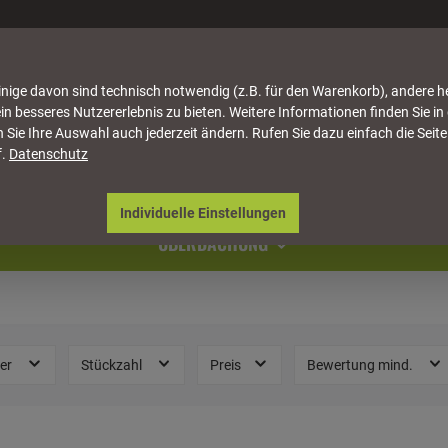
nige davon sind technisch notwendig (z.B. für den Warenkorb), andere h
in besseres Nutzererlebnis zu bieten. Weitere Informationen finden Sie in
 Sie Ihre Auswahl auch jederzeit ändern. Rufen Sie dazu einfach die Seite
f.
Datenschutz
ATTUNG
HÄUSER & PAVILLONS
MÖBEL
NATU
Individuelle Einstellungen
ÜBERDACHUNG
ler
Stückzahl
Preis
Bewertung mind.