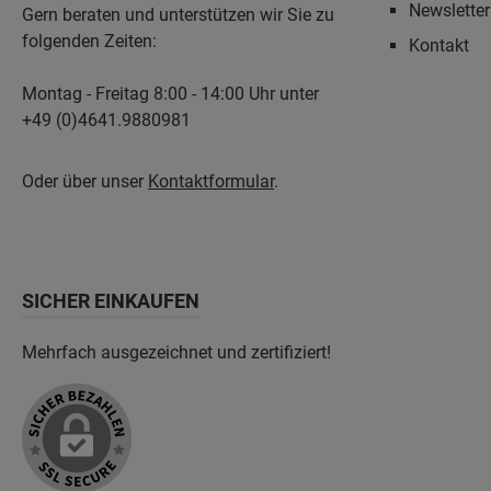
jahrzehnt
Newslette
Gern beraten und unterstützen wir Sie zu
Herstellun
folgenden Zeiten:
Kontakt
Unsere Pr
Norddeuts
exzellente
Montag - Freitag 8:00 - 14:00 Uhr unter
sind Maßt
+49 (0)4641.9880981
Länge und
akzeptier
den perfe
Oder über unser
Kontaktformular
.
Wood Sock
umweltfre
SICHER EINKAUFEN
Mehrfach ausgezeichnet und zertifiziert!