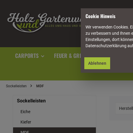
springen
Zur Hauptnavigation springen
Cookie Hinweis
Wir verwenden Cookies. Ei
zu verbessern und Ihnen e
Einstellungen, dort können
Datenschutzerklärung au
CARPORTS
FEUER & GRILL
GARTENAUSST
Ablehnen
Sockelleisten
MDF
Sockelleisten
Herstel
Eiche
Kiefer
MDF