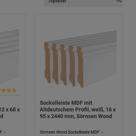
schnittliche Bewertung von 5 von 5 Sternen
Sockelleiste MDF mit
12 x 68 x
Altdeutschem Profil, weiß, 16 x
od
95 x 2440 mm, Sörnsen Wood
F –
Sörnsen Wood Sockelleiste MDF –