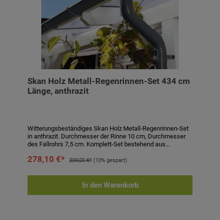
Skan Holz Metall-Regenrinnen-Set 434 cm
Länge, anthrazit
Witterungsbeständiges Skan Holz Metall-Regenrinnen-Set
in anthrazit. Durchmesser der Rinne 10 cm, Durchmesser
des Fallrohrs 7,5 cm. Komplett-Set bestehend aus
Regenrinne, Fallrohr, Ablaufrohrbogen,
278,10 €*
Verbindungselementen, Rohrschellen, Regenrinnenhaltern,
309,00 €*
(10% gespart)
Silikonkartusche zum Abdichten und Aufbauanleitung.
Einfaches Stecken und Verklemmen der Teile, einmaliges
Verkleben der Rinnenendstücke und Rinnenverbinder durch
In den Warenkorb
mitgeliefertes Silikon. Kein Verlöten oder Verschweißen!
Technische Daten:- passend für Carports und
Terrassenüberdachungen- Länge: 434 cm- Höhe: 6 cm-
Durchmesser Rinne: 10 cm- Durchmesser Fallrohr: 7,5 cm-