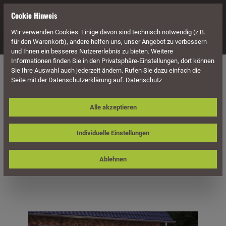
alt springen
Cookie Hinweis
Wir verwenden Cookies. Einige davon sind technisch notwendig (z.B.
Navigation
für den Warenkorb), andere helfen uns, unser Angebot zu verbessern
und Ihnen ein besseres Nutzererlebnis zu bieten. Weitere
Informationen finden Sie in den Privatsphäre-Einstellungen, dort können
Überdachung
Terrassenüberdachungen
Sie Ihre Auswahl auch jederzeit ändern. Rufen Sie dazu einfach die
Seite mit der Datenschutzerklärung auf.
Datenschutz
Skan Holz Terrassenüberdachung
Alle akzeptieren
Siena 434 x 400 cm, freistehend,
Leimholz
Individuelle Einstellungen
Ablehnen
Bildergalerie überspringen