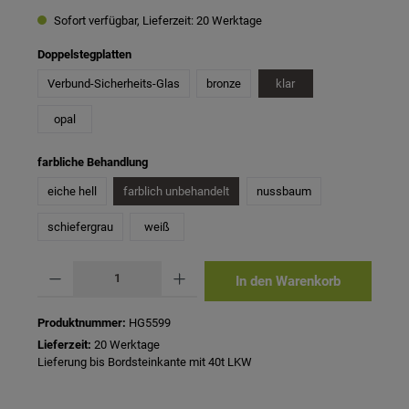
Sofort verfügbar, Lieferzeit: 20 Werktage
auswählen
Doppelstegplatten
Verbund-Sicherheits-Glas
bronze
klar
opal
auswählen
farbliche Behandlung
eiche hell
farblich unbehandelt
nussbaum
schiefergrau
weiß
Produkt Anzahl: Gib den gewünschten Wert ein oder benutze die Schaltflächen um 
In den Warenkorb
Produktnummer:
HG5599
Lieferzeit:
20 Werktage
Lieferung bis Bordsteinkante mit 40t LKW