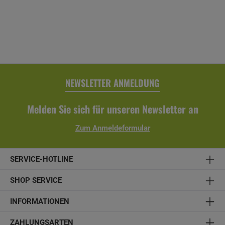
Farbe: anthrazit- Eigenschaften: witterungsbeständig,
alterungsbeständig, farbbeständig- inkl. Regenrinne,
Fallrohr, Ablaufrohrbogen, Verbindungselementen,
Rohrschellen, Regenrinnenhaltern, Silikonkartusche zum
Abdichten und Aufbauanleitung
NEWSLETTER ANMELDUNG
Melden Sie sich für unseren Newsletter an
Zum Anmeldeformular
SERVICE-HOTLINE
SHOP SERVICE
INFORMATIONEN
ZAHLUNGSARTEN