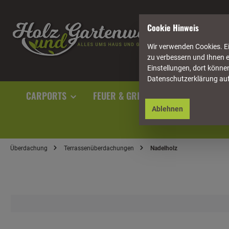
springen
Zur Hauptnavigation springen
Cookie Hinweis
Wir verwenden Cookies. Ei
zu verbessern und Ihnen e
Einstellungen, dort können
Datenschutzerklärung au
CARPORTS
FEUER & GRILL
GARTENAUSST
Ablehnen
Überdachung
Terrassenüberdachungen
Nadelholz