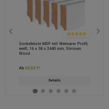
che Bewertung von 5 von 5 Sternen
Durchschnittliche Bewertung vo
Sockelleiste MDF mit Weimarer Profil,
So
 x
weiß, 16 x 58 x 2440 mm, Sörnsen
Ei
Wood
Ab
30,50 €*
28
Details