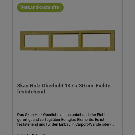
Technische Daten:- Material: Fichte - optional farblich
Versandkostenfrei
behandelt- Rahmenaußenmaß: 69,1 x 82,1 cm- Einbaumaß:
66,1 x 82,5 cm- Öffnungsmaß: 57,5 x 70,5 cm- Dreh-Kipp-
Funktion- inkl. Abschlussprofilen aus Aluminium,
Befestigungsmaterial und Aufbauanleitung
Skan Holz Oberlicht 147 x 30 cm, Fichte,
feststehend
Das Skan Holz Oberlicht ist aus unbehandelter Fichte
gefertigt und verfügt über Echtglas-Elemente. Es ist
feststehend und für den Einbau in Carport-Wände oder -
abstellräume vorgesehen, um den Einfall des Tageslichtes
zu ermöglichen. Das Maß beträgt 147 x 30 cm.