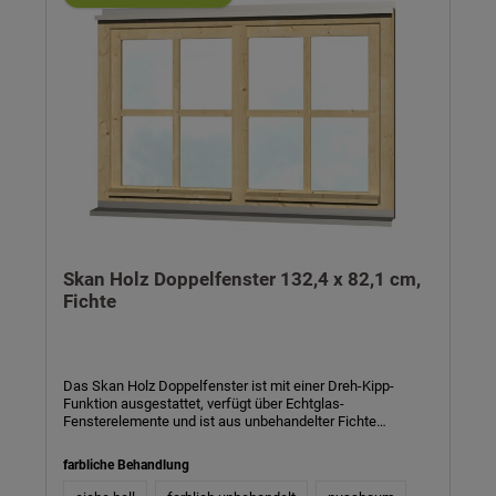
Skan Holz Doppelfenster 132,4 x 82,1 cm,
Fichte
Das Skan Holz Doppelfenster ist mit einer Dreh-Kipp-
Funktion ausgestattet, verfügt über Echtglas-
Fensterelemente und ist aus unbehandelter Fichte
gefertigt. Dieses Fenster ist für den Einbau in Carport-
Wände und -Abstellräume vorgesehen, kann aber
farbliche Behandlung
selbstverständlich auch anderweitig eingesetzt werden.
Bestehend aus 2 Fensterelementen mit einem