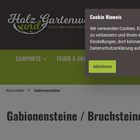
springen
Zur Hauptnavigation springen
Cookie Hinweis
Wir verwenden Cookies. Ei
zu verbessern und Ihnen e
Einstellungen, dort können
Datenschutzerklärung au
CARPORTS
FEUER & GRILL
GARTENAUSST
Ablehnen
Naturstein
Gabionensteine
Gabionensteine / Bruchstein