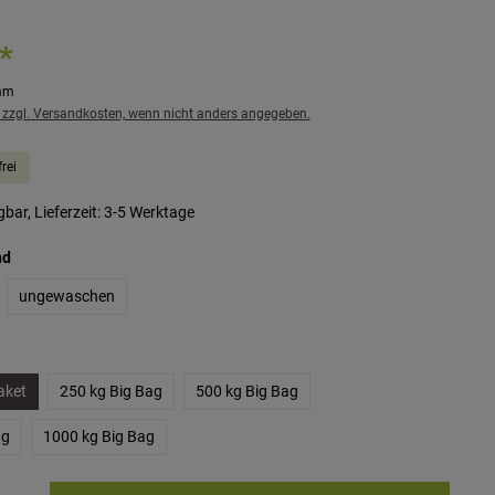
*
mm
. zzgl. Versandkosten, wenn nicht anders angegeben.
rei
bar, Lieferzeit: 3-5 Werktage
auswählen
nd
ungewaschen
len
aket
250 kg Big Bag
500 kg Big Bag
ag
1000 kg Big Bag
ib den gewünschten Wert ein oder benutze die Schaltflächen um die Anzahl zu erhö