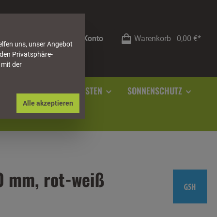
Mein Konto
Warenkorb
0,00 €*
elfen uns, unser Angebot
 den Privatsphäre-
 mit der
RSTEIN
SOCKELLEISTEN
SONNENSCHUTZ
Alle akzeptieren
0 mm, rot-weiß