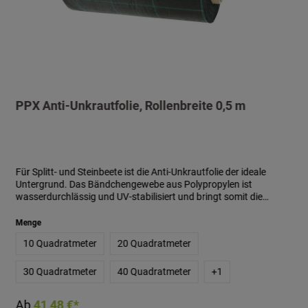
PPX Anti-Unkrautfolie, Rollenbreite 0,5 m
Für Splitt- und Steinbeete ist die Anti-Unkrautfolie der ideale
Untergrund. Das Bändchengewebe aus Polypropylen ist
wasserdurchlässig und UV-stabilisiert und bringt somit die
optimalen Eigenschaften für ein unkrautfreies Beet mit sich.
Bei Verwendung der PPX Folie zur Verringerung von
Menge
Unkraut wird empfohlen, eine Schichthöhe von mindestens
10 Quadratmeter
20 Quadratmeter
4-5 cm anzuwenden. Bei einer geringeren Schichthöhe
haben z. B. Flugpollen leichteres Spiel sich festzusetzen und
so das Unkrautwachstum zu begünstigen.
30 Quadratmeter
40 Quadratmeter
+
1
Produktmerkmale:- Material: Polypropylen- Qualität: ca. 110
g/m²- Wasserdurchlässigkeit: min. 24l/m²/s- Die Folie weist
Ab
41,48 €*
15 x 15 cm große, grüne Markierungen auf- Rollenbreite: 0,5