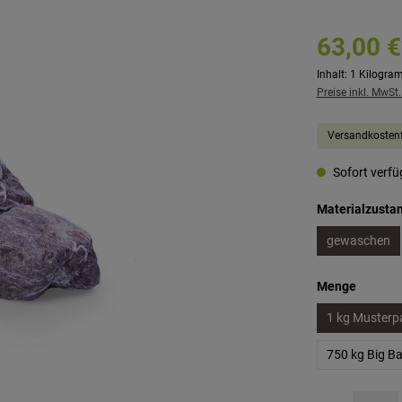
63,00 €
Inhalt:
1 Kilogra
Preise inkl. MwSt
Versandkostenf
Sofort verfüg
Materialzusta
gewaschen
auswäh
Menge
1 kg Musterp
750 kg Big B
Produkt Anzahl: G