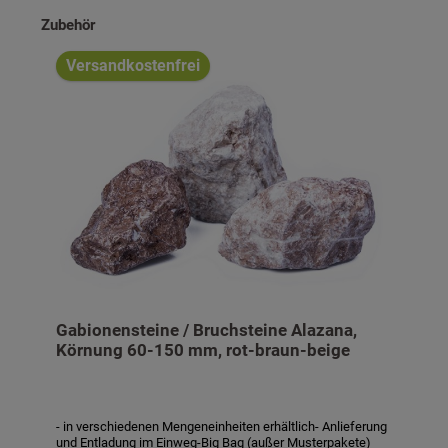
Produktgalerie überspringen
Zubehör
Versandkostenfrei
Gabionensteine / Bruchsteine Alazana,
Körnung 60-150 mm, rot-braun-beige
- in verschiedenen Mengeneinheiten erhältlich- Anlieferung
und Entladung im Einweg-Big Bag (außer Musterpakete)