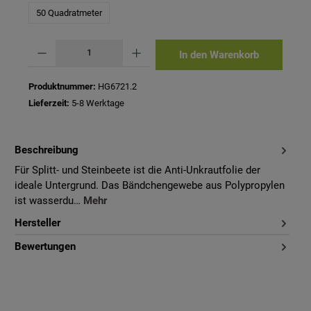
50 Quadratmeter
Produkt Anzahl: Gib den gewünschten Wert ein oder benutze die Schaltflächen um 
In den Warenkorb
Produktnummer:
HG6721.2
Lieferzeit:
5-8 Werktage
Beschreibung
Für Splitt- und Steinbeete ist die Anti-Unkrautfolie der
ideale Untergrund. Das Bändchengewebe aus Polypropylen
ist wasserdu…
Mehr
Hersteller
Bewertungen