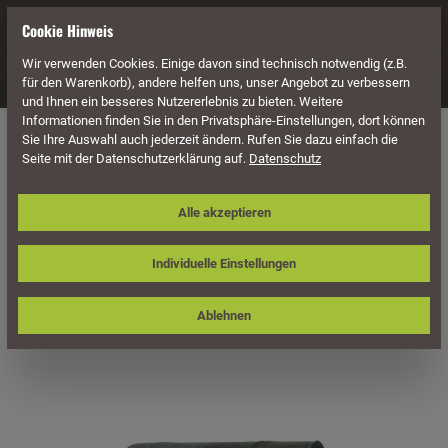
alt springen
Cookie Hinweis
Wir verwenden Cookies. Einige davon sind technisch notwendig (z.B.
Navigation
für den Warenkorb), andere helfen uns, unser Angebot zu verbessern
und Ihnen ein besseres Nutzererlebnis zu bieten. Weitere
Informationen finden Sie in den Privatsphäre-Einstellungen, dort können
Naturstein
Zubehör für Natursteine
Sie Ihre Auswahl auch jederzeit ändern. Rufen Sie dazu einfach die
Seite mit der Datenschutzerklärung auf.
Datenschutz
PPX Anti-Unkrautfolie, Rollenbreite
Alle akzeptieren
2,10 m
Individuelle Einstellungen
Ablehnen
Bildergalerie überspringen