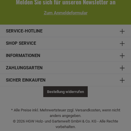
Melden Sie sich für unseren Newsletter an
blickdichten Auslegen:Gabionenstein (Korngröße 50-80 /
60-120 / 80-150 mm)ca. 4 m² = 1.000 kg
Zum Anmeldeformular
MaterialUmrechnungsfaktor: 1 cbm (Kubikmeter) = ca.
1.800 kg
SERVICE-HOTLINE
SHOP SERVICE
INFORMATIONEN
ZAHLUNGSARTEN
SICHER EINKAUFEN
Bestellung widerrufen
* Alle Preise inkl. Mehrwertsteuer zzgl. Versandkosten, wenn nicht
anders angegeben.
© 2026 HGW Holz- und Gartenwelt GmbH & Co. KG - Alle Rechte
vorbehalten.