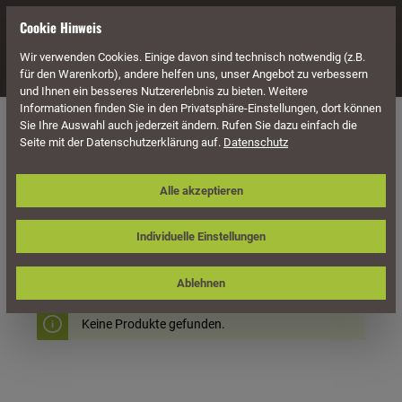
alt springen
Cookie Hinweis
Wir verwenden Cookies. Einige davon sind technisch notwendig (z.B.
Navigation
für den Warenkorb), andere helfen uns, unser Angebot zu verbessern
und Ihnen ein besseres Nutzererlebnis zu bieten. Weitere
Informationen finden Sie in den Privatsphäre-Einstellungen, dort können
Gartenausstattung
Dekoration
Marktwagen / Marktstände
Sie Ihre Auswahl auch jederzeit ändern. Rufen Sie dazu einfach die
Seite mit der Datenschutzerklärung auf.
Datenschutz
Alle akzeptieren
Individuelle Einstellungen
Produkte filtern
Ablehnen
Keine Produkte gefunden.