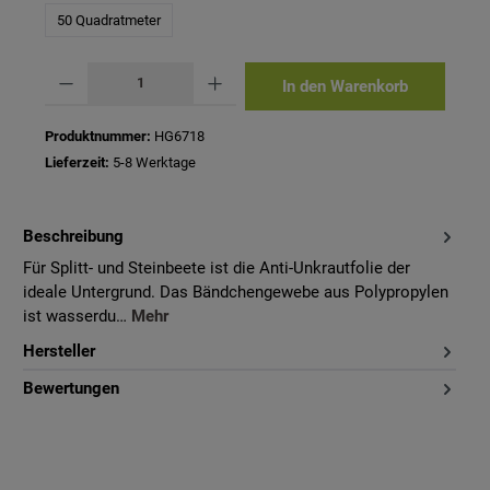
50 Quadratmeter
Produkt Anzahl: Gib den gewünschten Wert ein oder benutze die Schaltflächen um 
In den Warenkorb
Produktnummer:
HG6718
Lieferzeit:
5-8 Werktage
Beschreibung
Für Splitt- und Steinbeete ist die Anti-Unkrautfolie der
ideale Untergrund. Das Bändchengewebe aus Polypropylen
ist wasserdu…
Mehr
Hersteller
Bewertungen