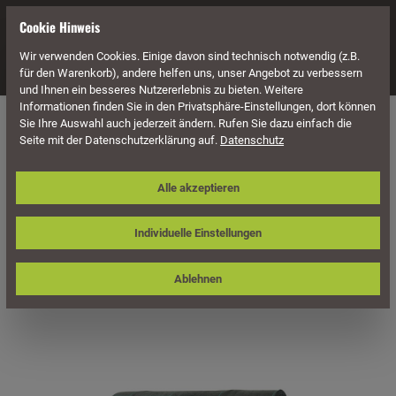
alt springen
Cookie Hinweis
Wir verwenden Cookies. Einige davon sind technisch notwendig (z.B.
Navigation
für den Warenkorb), andere helfen uns, unser Angebot zu verbessern
und Ihnen ein besseres Nutzererlebnis zu bieten. Weitere
Informationen finden Sie in den Privatsphäre-Einstellungen, dort können
Naturstein
Zubehör für Natursteine
Sie Ihre Auswahl auch jederzeit ändern. Rufen Sie dazu einfach die
Seite mit der Datenschutzerklärung auf.
Datenschutz
PPX Anti-Unkrautfolie, Rollenbreite
Alle akzeptieren
0,5 m
Individuelle Einstellungen
Ablehnen
Bildergalerie überspringen