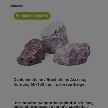
Produktgalerie überspringen
Zubehör
Versandkostenfrei
Gabionensteine / Bruchsteine Alazana,
Körnung 60-150 mm, rot-braun-beige
- in verschiedenen Mengeneinheiten erhältlich- Anlieferung
und Entladung im Einweg-Big Bag (außer Musterpakete)