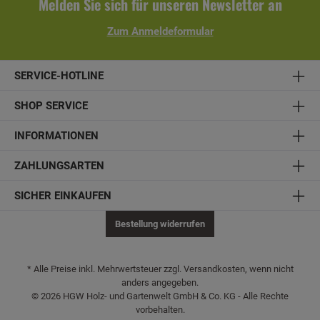
Melden Sie sich für unseren Newsletter an
blickdichten Auslegen:Gabionenstein (Korngröße 50-80 /
60-120 / 80-150 mm)ca. 4 m² = 1.000 kg
Zum Anmeldeformular
MaterialUmrechnungsfaktor: 1 cbm (Kubikmeter) = ca.
1.800 kg
SERVICE-HOTLINE
SHOP SERVICE
INFORMATIONEN
ZAHLUNGSARTEN
SICHER EINKAUFEN
Bestellung widerrufen
* Alle Preise inkl. Mehrwertsteuer zzgl. Versandkosten, wenn nicht
anders angegeben.
© 2026 HGW Holz- und Gartenwelt GmbH & Co. KG - Alle Rechte
vorbehalten.