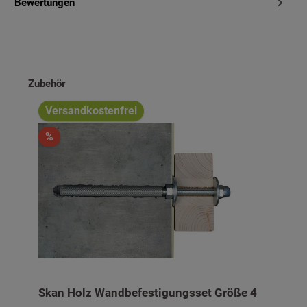
Bewertungen
Produktgalerie überspringen
Zubehör
Versandkostenfrei
%
Skan Holz Wandbefestigungsset Größe 4