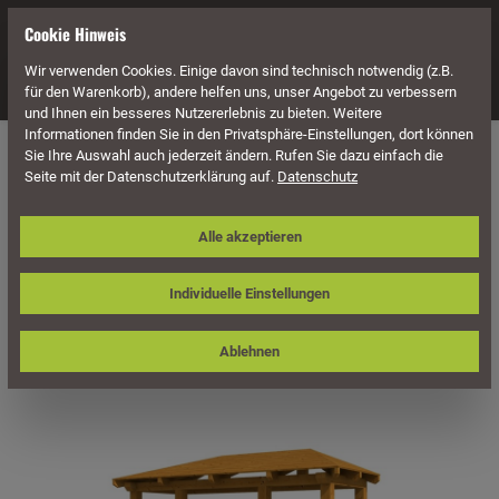
alt springen
Cookie Hinweis
Wir verwenden Cookies. Einige davon sind technisch notwendig (z.B.
Navigation
für den Warenkorb), andere helfen uns, unser Angebot zu verbessern
und Ihnen ein besseres Nutzererlebnis zu bieten. Weitere
Informationen finden Sie in den Privatsphäre-Einstellungen, dort können
Überdachung
Vordächer
Für Doppeltüren
Walmdach
Sie Ihre Auswahl auch jederzeit ändern. Rufen Sie dazu einfach die
Seite mit der Datenschutzerklärung auf.
Datenschutz
Skan Holz Vordach Wismar, Typ 5,
Alle akzeptieren
Doppeltür
Individuelle Einstellungen
Ablehnen
Bildergalerie überspringen