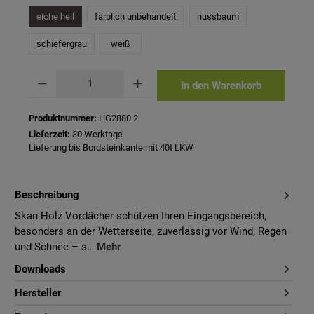
eiche hell
farblich unbehandelt
nussbaum
schiefergrau
weiß
Produkt Anzahl: Gib den gewünschten Wert ein oder benutze die Schaltflächen um 
In den Warenkorb
Produktnummer:
HG2880.2
Lieferzeit:
30 Werktage
Lieferung bis Bordsteinkante mit 40t LKW
Beschreibung
Skan Holz Vordächer schützen Ihren Eingangsbereich,
besonders an der Wetterseite, zuverlässig vor Wind, Regen
und Schnee – s…
Mehr
Downloads
Hersteller