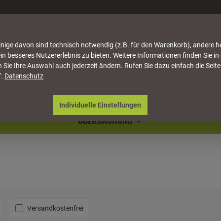
nige davon sind technisch notwendig (z.B. für den Warenkorb), andere h
in besseres Nutzererlebnis zu bieten. Weitere Informationen finden Sie in
 Sie Ihre Auswahl auch jederzeit ändern. Rufen Sie dazu einfach die Seite
f.
Datenschutz
ATTUNG
HÄUSER & PAVILLONS
MÖBEL
NATU
Individuelle Einstellungen
ÜBERDACHUNG
Filter hinzufügen: Versandkostenfrei
Versandkostenfrei