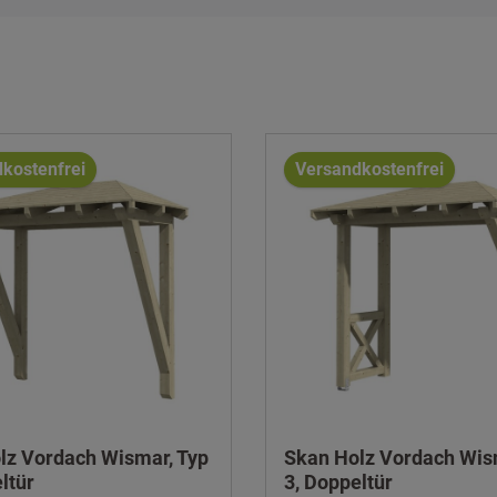
kostenfrei
Versandkostenfrei
lz Vordach Wismar, Typ
Skan Holz Vordach Wis
ltür
3, Doppeltür