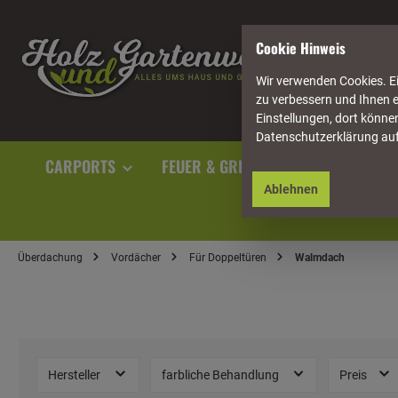
springen
Zur Hauptnavigation springen
Cookie Hinweis
Wir verwenden Cookies. Ei
zu verbessern und Ihnen e
Einstellungen, dort können
Datenschutzerklärung au
CARPORTS
FEUER & GRILL
GARTENAUSST
Ablehnen
Überdachung
Vordächer
Für Doppeltüren
Walmdach
Hersteller
farbliche Behandlung
Preis