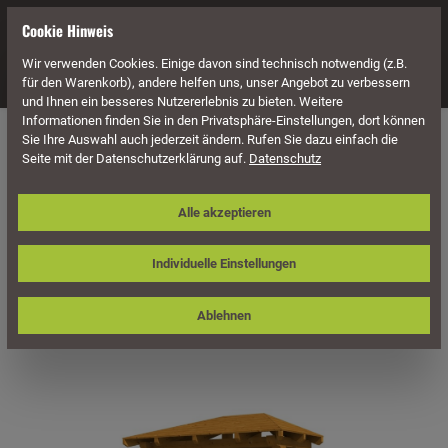
alt springen
Cookie Hinweis
Wir verwenden Cookies. Einige davon sind technisch notwendig (z.B.
Navigation
für den Warenkorb), andere helfen uns, unser Angebot zu verbessern
und Ihnen ein besseres Nutzererlebnis zu bieten. Weitere
Informationen finden Sie in den Privatsphäre-Einstellungen, dort können
Überdachung
Vordächer
Für Doppeltüren
Walmdach
Sie Ihre Auswahl auch jederzeit ändern. Rufen Sie dazu einfach die
Seite mit der Datenschutzerklärung auf.
Datenschutz
Skan Holz Vordach Wismar, Typ 3,
Alle akzeptieren
Doppeltür
Individuelle Einstellungen
Ablehnen
Bildergalerie überspringen