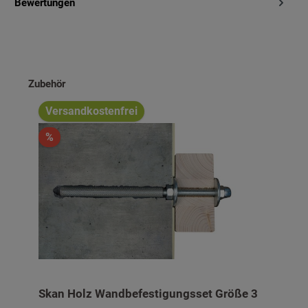
Bewertungen
Produktgalerie überspringen
Zubehör
Versandkostenfrei
%
Skan Holz Wandbefestigungsset Größe 3