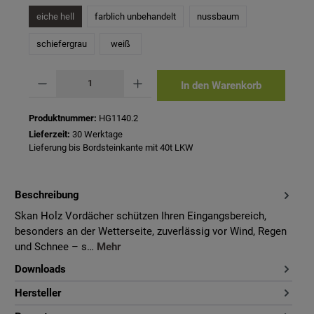
eiche hell
farblich unbehandelt
nussbaum
schiefergrau
weiß
Produkt Anzahl: Gib den gewünschten Wert ein oder benutze die Schaltflächen um 
In den Warenkorb
Produktnummer:
HG1140.2
Lieferzeit:
30 Werktage
Lieferung bis Bordsteinkante mit 40t LKW
Beschreibung
Skan Holz Vordächer schützen Ihren Eingangsbereich,
besonders an der Wetterseite, zuverlässig vor Wind, Regen
und Schnee – s…
Mehr
Downloads
Hersteller