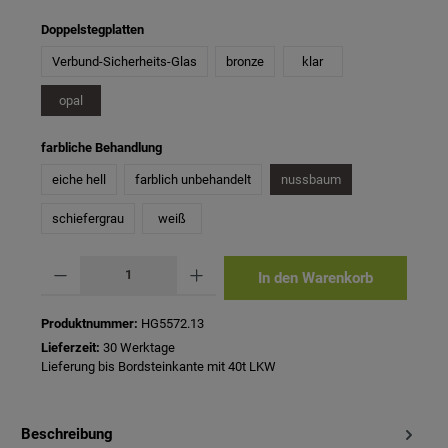
auswählen
Doppelstegplatten
Verbund-Sicherheits-Glas
bronze
klar
opal
auswählen
farbliche Behandlung
eiche hell
farblich unbehandelt
nussbaum
schiefergrau
weiß
Produkt Anzahl: Gib den gewünschten Wert ein oder benutze die Schaltflächen um 
In den Warenkorb
Produktnummer:
HG5572.13
Lieferzeit:
30 Werktage
Lieferung bis Bordsteinkante mit 40t LKW
Beschreibung