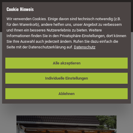
alt springen
Cookie Hinweis
Wir verwenden Cookies. Einige davon sind technisch notwendig (z.B.
Navigation
für den Warenkorb), andere helfen uns, unser Angebot zu verbessern
und Ihnen ein besseres Nutzererlebnis zu bieten. Weitere
Informationen finden Sie in den Privatsphäre-Einstellungen, dort können
Überdachung
Terrassenüberdachungen
Sie Ihre Auswahl auch jederzeit ändern. Rufen Sie dazu einfach die
Seite mit der Datenschutzerklärung auf.
Datenschutz
Skan Holz Terrassenüberdachung
Alle akzeptieren
Ancona 541 x 400 cm, Leimholz
Individuelle Einstellungen
Ablehnen
Bildergalerie überspringen