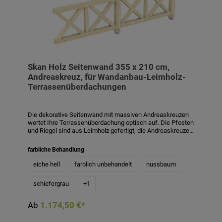
Skan Holz Seitenwand 355 x 210 cm,
Andreaskreuz, für Wandanbau-Leimholz-
Terrassenüberdachungen
Die dekorative Seitenwand mit massiven Andreaskreuzen
wertet Ihre Terrassenüberdachung optisch auf. Die Pfosten
und Riegel sind aus Leimholz gefertigt, die Andreaskreuze
aus Konstruktionsvollholz. Die zusätzlichen Pfosten sind 12
x 12 cm stark, die Riegel 10 x 10 cm, die Kreuze 8 x 8 cm.
farbliche Behandlung
Die Aufschraubstützen für die zusätzlichen Pfosten sind im
Lieferumfang enthalten. Die Höhe der Seitenwand beträgt
eiche hell
farblich unbehandelt
nussbaum
210 cm. Passend für Wandanbau-
Terrassenüberdachungen aus Leimholz mit einer Tiefe von
schiefergrau
+
1
389 cm und 400 cm. Die Seitenwand ist auch mit
Farbbehandlung in den Farben weiß, schiefergrau,
nussbaum und eiche hell gegen Aufpreis erhältlich. Die
Ab
1.174,50 €*
farblich behandelten Teile des Bausatzes sind mit
hochwertiger Lasur bzw. Farbe behandelt. Diese schützt