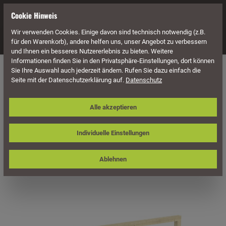
alt springen
Cookie Hinweis
Wir verwenden Cookies. Einige davon sind technisch notwendig (z.B.
Navigation
für den Warenkorb), andere helfen uns, unser Angebot zu verbessern
und Ihnen ein besseres Nutzererlebnis zu bieten. Weitere
Informationen finden Sie in den Privatsphäre-Einstellungen, dort können
Überdachung
Terrassenüberdachungen
Sie Ihre Auswahl auch jederzeit ändern. Rufen Sie dazu einfach die
Seite mit der Datenschutzerklärung auf.
Datenschutz
Skan Holz Seitenwand 355 x 210 cm,
Alle akzeptieren
Andreaskreuz, für Wandanbau-
Leimholz-Terrassenüberdachungen
Individuelle Einstellungen
Ablehnen
Bildergalerie überspringen