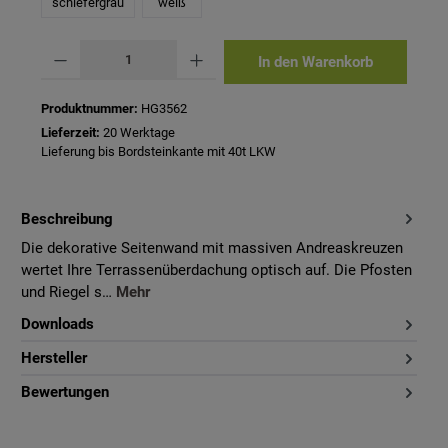
schiefergrau
weiß
Produkt Anzahl: Gib den gewünschten Wert ein oder benutze die Schaltflächen um 
In den Warenkorb
Produktnummer:
HG3562
Lieferzeit:
20 Werktage
Lieferung bis Bordsteinkante mit 40t LKW
Beschreibung
Die dekorative Seitenwand mit massiven Andreaskreuzen
wertet Ihre Terrassenüberdachung optisch auf. Die Pfosten
und Riegel s…
Mehr
Downloads
Hersteller
Bewertungen