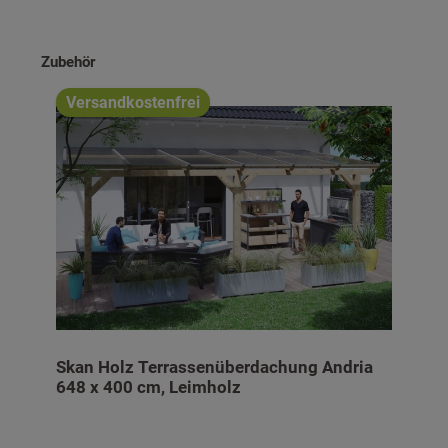
Produktgalerie überspringen
Zubehör
Versandkostenfrei
Skan Holz Terrassenüberdachung Andria
648 x 400 cm, Leimholz