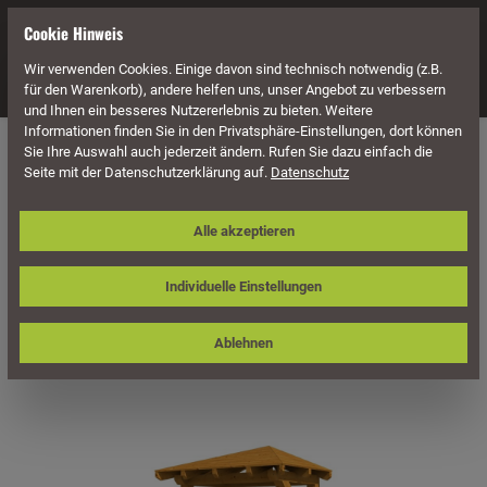
alt springen
Cookie Hinweis
Wir verwenden Cookies. Einige davon sind technisch notwendig (z.B.
Navigation
für den Warenkorb), andere helfen uns, unser Angebot zu verbessern
und Ihnen ein besseres Nutzererlebnis zu bieten. Weitere
Informationen finden Sie in den Privatsphäre-Einstellungen, dort können
Überdachung
Vordächer
Für Einzeltüren
Walmdach
Sie Ihre Auswahl auch jederzeit ändern. Rufen Sie dazu einfach die
Seite mit der Datenschutzerklärung auf.
Datenschutz
Skan Holz Vordach Wesel, Typ 3,
Alle akzeptieren
Einzeltür
Individuelle Einstellungen
Ablehnen
Bildergalerie überspringen