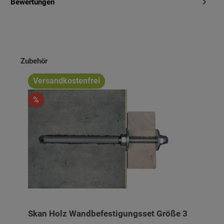
Bewertungen
Produktgalerie überspringen
Zubehör
Versandkostenfrei
%
Skan Holz Wandbefestigungsset Größe 3