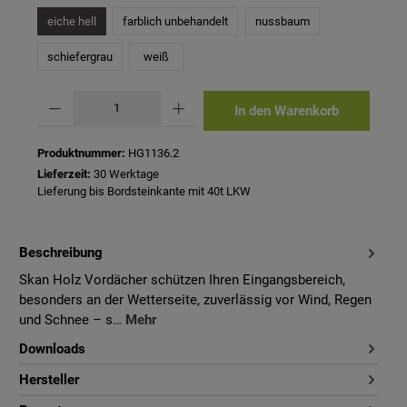
eiche hell
farblich unbehandelt
nussbaum
schiefergrau
weiß
Produkt Anzahl: Gib den gewünschten Wert ein oder benutze die Schaltflächen um 
In den Warenkorb
Produktnummer:
HG1136.2
Lieferzeit:
30 Werktage
Lieferung bis Bordsteinkante mit 40t LKW
Beschreibung
Skan Holz Vordächer schützen Ihren Eingangsbereich,
besonders an der Wetterseite, zuverlässig vor Wind, Regen
und Schnee – s…
Mehr
Downloads
Hersteller