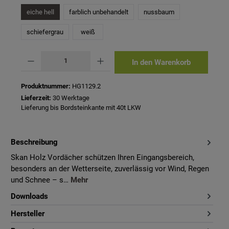
eiche hell
farblich unbehandelt
nussbaum
schiefergrau
weiß
Produkt Anzahl: Gib den gewünschten Wert ein oder benutze die Schaltflächen um 
In den Warenkorb
Produktnummer:
HG1129.2
Lieferzeit:
30 Werktage
Lieferung bis Bordsteinkante mit 40t LKW
Beschreibung
Skan Holz Vordächer schützen Ihren Eingangsbereich,
besonders an der Wetterseite, zuverlässig vor Wind, Regen
und Schnee – s…
Mehr
Downloads
Hersteller