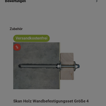
Bewertungen
Produktgalerie überspringen
Zubehör
Versandkostenfrei
%
Skan Holz Wandbefestigungsset Größe 4