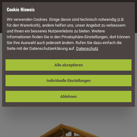
alt springen
Cookie Hinweis
Wir verwenden Cookies. Einige davon sind technisch notwendig (z.B.
Navigation
für den Warenkorb), andere helfen uns, unser Angebot zu verbessern
und Ihnen ein besseres Nutzererlebnis zu bieten. Weitere
Informationen finden Sie in den Privatsphäre-Einstellungen, dort können
Überdachung
Vordächer
Für Doppeltüren
Satteldach
Sie Ihre Auswahl auch jederzeit ändern. Rufen Sie dazu einfach die
Seite mit der Datenschutzerklärung auf.
Datenschutz
Skan Holz Vordach Stralsund, Typ 4,
Alle akzeptieren
Doppeltür
Individuelle Einstellungen
Ablehnen
Bildergalerie überspringen