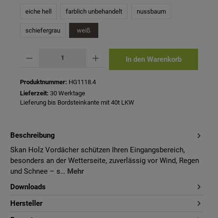
eiche hell
farblich unbehandelt
nussbaum
schiefergrau
weiß
Produkt Anzahl: Gib den gewünschten Wert ein oder benutze die Schaltflächen um 
In den Warenkorb
Produktnummer:
HG1118.4
Lieferzeit:
30 Werktage
Lieferung bis Bordsteinkante mit 40t LKW
Beschreibung
Skan Holz Vordächer schützen Ihren Eingangsbereich,
besonders an der Wetterseite, zuverlässig vor Wind, Regen
und Schnee – s…
Mehr
Downloads
Hersteller