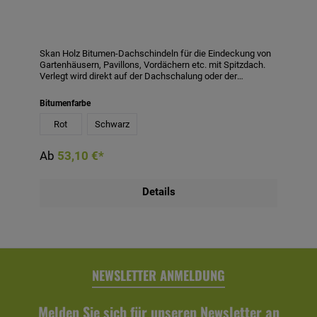
Skan Holz Bitumen-Dachschindeln für die Eindeckung von
Gartenhäusern, Pavillons, Vordächern etc. mit Spitzdach.
Verlegt wird direkt auf der Dachschalung oder der
Dachpappe. Neben dem langfristigen Schutz gegen
Witterungseinflüsse wertet die Eindeckung mit
Bitumenfarbe
Dachschindeln optisch liebevoll auf. 1 Paket enthält 2 m².
Den benötigten Bedarf an Paketen entnehmen Sie bitte den
Rot
Schwarz
Angaben des jeweiligen Skan Holz Produktes. Erhältlich in
den Farben schwarz und rot.
Ab
53,10 €*
Details
NEWSLETTER ANMELDUNG
Melden Sie sich für unseren Newsletter an