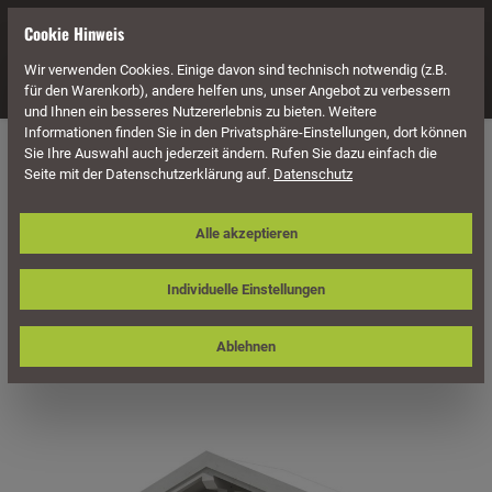
alt springen
Cookie Hinweis
Wir verwenden Cookies. Einige davon sind technisch notwendig (z.B.
Navigation
für den Warenkorb), andere helfen uns, unser Angebot zu verbessern
und Ihnen ein besseres Nutzererlebnis zu bieten. Weitere
Informationen finden Sie in den Privatsphäre-Einstellungen, dort können
Überdachung
Vordächer
Für Einzeltüren
Satteldach
Sie Ihre Auswahl auch jederzeit ändern. Rufen Sie dazu einfach die
Seite mit der Datenschutzerklärung auf.
Datenschutz
Skan Holz Vordach Siegen, Typ 1,
Alle akzeptieren
Einzeltür
Individuelle Einstellungen
Ablehnen
Bildergalerie überspringen