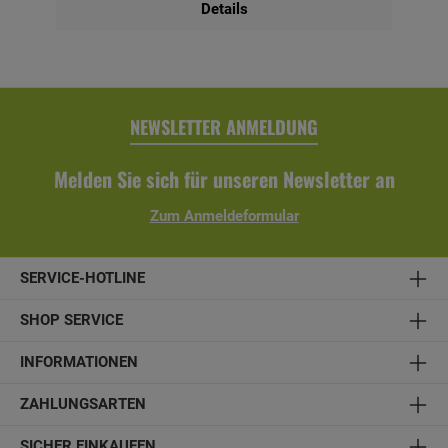
Details
Behandlung auf 6 Wochen verlängert. Bausatz inkl.
Montagematerial und Aufbauanleitung. Technische Daten:-
Material: Konstruktionsvollholz, unbehandelt - optional
farblich behandelt- Breite x Höhe: 270 x 96 cm-
Balkonschalung aus einer Lage lose gelieferter
Profilbretter- inkl. Montagematerial und Aufbauanleitung
NEWSLETTER ANMELDUNG
Melden Sie sich für unseren Newsletter an
Zum Anmeldeformular
SERVICE-HOTLINE
SHOP SERVICE
INFORMATIONEN
ZAHLUNGSARTEN
SICHER EINKAUFEN