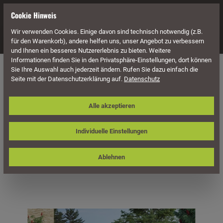
alt springen
Cookie Hinweis
Wir verwenden Cookies. Einige davon sind technisch notwendig (z.B.
Navigation
für den Warenkorb), andere helfen uns, unser Angebot zu verbessern
und Ihnen ein besseres Nutzererlebnis zu bieten. Weitere
Informationen finden Sie in den Privatsphäre-Einstellungen, dort können
Überdachung
Terrassenüberdachungen
Sie Ihre Auswahl auch jederzeit ändern. Rufen Sie dazu einfach die
Seite mit der Datenschutzerklärung auf.
Datenschutz
Skan Holz Terrassenüberdachung
Alle akzeptieren
Venezia 648 x 239 cm, Leimholz,
Doppelstegplatten
Individuelle Einstellungen
Ablehnen
Bildergalerie überspringen