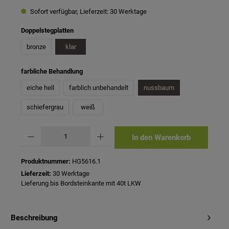
Sofort verfügbar, Lieferzeit: 30 Werktage
auswählen
Doppelstegplatten
bronze
klar
auswählen
farbliche Behandlung
eiche hell
farblich unbehandelt
nussbaum
schiefergrau
weiß
Produkt Anzahl: Gib den gewünschten Wert ein oder benutze die Schaltflächen um 
In den Warenkorb
Produktnummer:
HG5616.1
Lieferzeit:
30 Werktage
Lieferung bis Bordsteinkante mit 40t LKW
Beschreibung