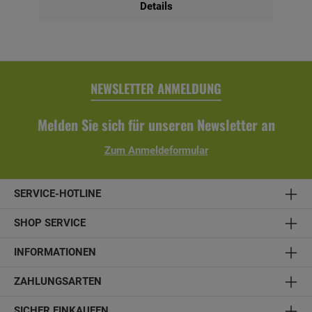
Details
Sie, dass sich die Lieferzeit bei farblicher Behandlung auf 6
Wochen verlängert. Bausatz inkl. Montagematerial und
Aufbauanleitung. Technische Daten:- Material:
Konstruktionsvollholz, unbehandelt - optional farblich
behandelt- Breite x Höhe: 255 x 96 cm- Latten: 6 x 6 cm-
Balkonschalung: 1,9 x 12 cm- Balkonschalung aus einer
Lage lose gelieferter Profilbretter- inkl. Montagematerial
NEWSLETTER ANMELDUNG
und Aufbauanleitung
Melden Sie sich für unseren Newsletter an
Zum Anmeldeformular
SERVICE-HOTLINE
SHOP SERVICE
INFORMATIONEN
ZAHLUNGSARTEN
SICHER EINKAUFEN