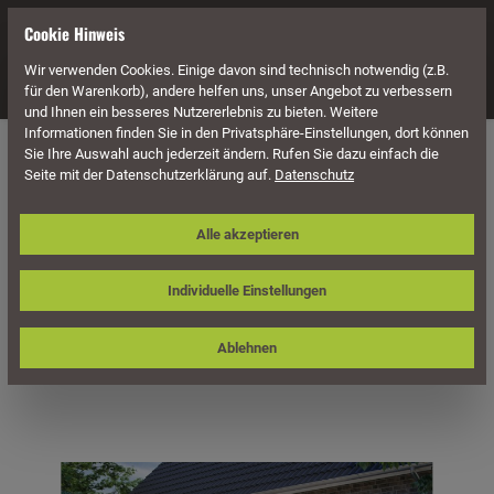
alt springen
Cookie Hinweis
Wir verwenden Cookies. Einige davon sind technisch notwendig (z.B.
Navigation
für den Warenkorb), andere helfen uns, unser Angebot zu verbessern
und Ihnen ein besseres Nutzererlebnis zu bieten. Weitere
Informationen finden Sie in den Privatsphäre-Einstellungen, dort können
Überdachung
Terrassenüberdachungen
Sie Ihre Auswahl auch jederzeit ändern. Rufen Sie dazu einfach die
Seite mit der Datenschutzerklärung auf.
Datenschutz
Skan Holz Terrassenüberdachung
Alle akzeptieren
Venezia 541 x 289 cm, Leimholz,
Doppelstegplatten
Individuelle Einstellungen
Ablehnen
Bildergalerie überspringen