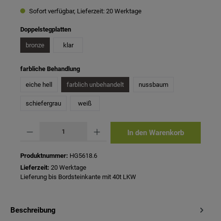
Sofort verfügbar, Lieferzeit: 20 Werktage
auswählen
Doppelstegplatten
bronze
klar
auswählen
farbliche Behandlung
eiche hell
farblich unbehandelt
nussbaum
schiefergrau
weiß
Produkt Anzahl: Gib den gewünschten Wert ein oder benutze die Schaltflächen um 
In den Warenkorb
Produktnummer:
HG5618.6
Lieferzeit:
20 Werktage
Lieferung bis Bordsteinkante mit 40t LKW
Beschreibung