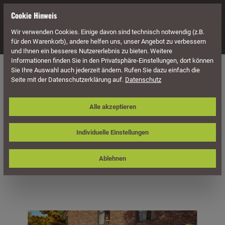
alt springen
Cookie Hinweis
Wir verwenden Cookies. Einige davon sind technisch notwendig (z.B.
Navigation
für den Warenkorb), andere helfen uns, unser Angebot zu verbessern
und Ihnen ein besseres Nutzererlebnis zu bieten. Weitere
Informationen finden Sie in den Privatsphäre-Einstellungen, dort können
Überdachung
Terrassenüberdachungen
Sie Ihre Auswahl auch jederzeit ändern. Rufen Sie dazu einfach die
Seite mit der Datenschutzerklärung auf.
Datenschutz
Skan Holz Terrassenüberdachung
Alle akzeptieren
Rimini 648 x 350 cm, Douglasie,
Doppelstegplatten
Individuelle Einstellungen
Ablehnen
Bildergalerie überspringen