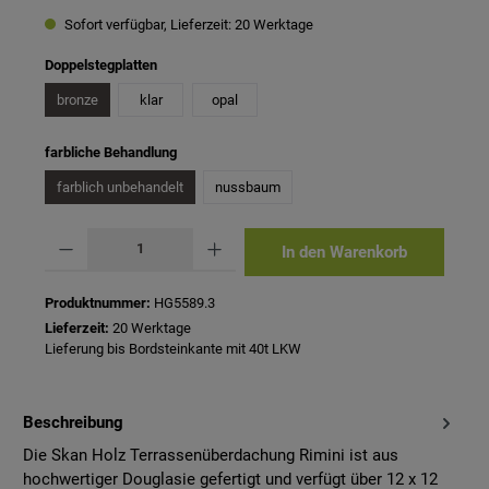
Sofort verfügbar, Lieferzeit: 20 Werktage
auswählen
Doppelstegplatten
bronze
klar
opal
auswählen
farbliche Behandlung
farblich unbehandelt
nussbaum
Produkt Anzahl: Gib den gewünschten Wert ein oder benutze die Schaltflächen um 
In den Warenkorb
Produktnummer:
HG5589.3
Lieferzeit:
20 Werktage
Lieferung bis Bordsteinkante mit 40t LKW
Beschreibung
Die Skan Holz Terrassenüberdachung Rimini ist aus
hochwertiger Douglasie gefertigt und verfügt über 12 x 12