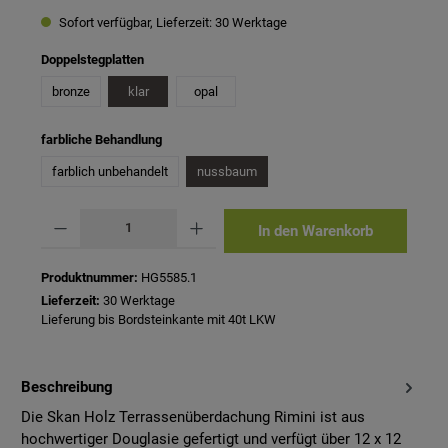
Sofort verfügbar, Lieferzeit: 30 Werktage
auswählen
Doppelstegplatten
bronze
klar
opal
auswählen
farbliche Behandlung
farblich unbehandelt
nussbaum
Produkt Anzahl: Gib den gewünschten Wert ein oder benutze die Schaltflächen um 
In den Warenkorb
Produktnummer:
HG5585.1
Lieferzeit:
30 Werktage
Lieferung bis Bordsteinkante mit 40t LKW
Beschreibung
Die Skan Holz Terrassenüberdachung Rimini ist aus
hochwertiger Douglasie gefertigt und verfügt über 12 x 12