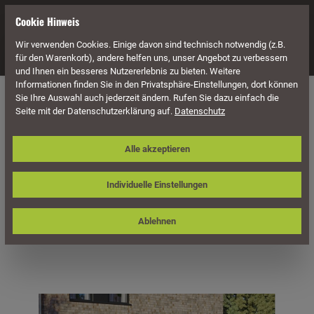
alt springen
Cookie Hinweis
Wir verwenden Cookies. Einige davon sind technisch notwendig (z.B.
Navigation
für den Warenkorb), andere helfen uns, unser Angebot zu verbessern
und Ihnen ein besseres Nutzererlebnis zu bieten. Weitere
Informationen finden Sie in den Privatsphäre-Einstellungen, dort können
Überdachung
Terrassenüberdachungen
Sie Ihre Auswahl auch jederzeit ändern. Rufen Sie dazu einfach die
Seite mit der Datenschutzerklärung auf.
Datenschutz
Skan Holz Terrassenüberdachung
Alle akzeptieren
Rimini 541 x 300 cm, Douglasie,
Doppelstegplatten
Individuelle Einstellungen
Ablehnen
Bildergalerie überspringen