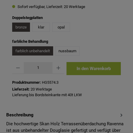
Sofort verfügbar, Lieferzeit: 20 Werktage
auswählen
Doppelstegplatten
bronze
klar
opal
auswählen
farbliche Behandlung
farblich unbehandelt
nussbaum
Produkt Anzahl: Gib den gewünschten Wert ein oder benutze die Schaltflächen um 
In den Warenkorb
Produktnummer:
HG5574.3
Lieferzeit:
20 Werktage
Lieferung bis Bordsteinkante mit 40t LKW
Beschreibung
Die hochwertige Skan Holz Terrassenüberdachung Ravenna
ist aus unbehandelter Douglasie gefertigt und verfügt über