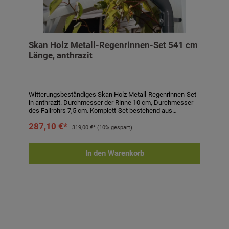
Skan Holz Metall-Regenrinnen-Set 541 cm
Länge, anthrazit
Witterungsbeständiges Skan Holz Metall-Regenrinnen-Set
in anthrazit. Durchmesser der Rinne 10 cm, Durchmesser
des Fallrohrs 7,5 cm. Komplett-Set bestehend aus
Regenrinne, Fallrohr, Ablaufrohrbogen,
287,10 €*
Verbindungselementen, Rohrschellen, Regenrinnenhaltern,
319,00 €*
(10% gespart)
Silikonkartusche zum Abdichten und Aufbauanleitung.
Einfaches Stecken und Verklemmen der Teile, einmaliges
Verkleben der Rinnenendstücke und Rinnenverbinder durch
In den Warenkorb
mitgeliefertes Silikon. Kein Verlöten oder Verschweißen!
Technische Daten:- passend für Carports und
Terrassenüberdachungen- Länge: 541 cm- Höhe: 6 cm-
Durchmesser Rinne: 10 cm- Durchmesser Fallrohr: 7,5 cm-
Farbe: anthrazit- Eigenschaften: witterungsbeständig,
alterungsbeständig, farbbeständig- inkl. Regenrinne,
Fallrohr, Ablaufrohrbogen, Verbindungselementen,
Rohrschellen, Regenrinnenhaltern, Silikonkartusche zum
Abdichten und Aufbauanleitung