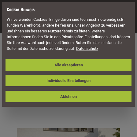
alt springen
Cookie Hinweis
Wir verwenden Cookies. Einige davon sind technisch notwendig (z.B.
Navigation
für den Warenkorb), andere helfen uns, unser Angebot zu verbessern
und Ihnen ein besseres Nutzererlebnis zu bieten. Weitere
Informationen finden Sie in den Privatsphäre-Einstellungen, dort können
Überdachung
Terrassenüberdachungen
Sie Ihre Auswahl auch jederzeit ändern. Rufen Sie dazu einfach die
Seite mit der Datenschutzerklärung auf.
Datenschutz
Skan Holz Terrassenüberdachung
Alle akzeptieren
Ravenna 541 x 250 cm, Douglasie,
Doppelstegplatten
Individuelle Einstellungen
Ablehnen
Bildergalerie überspringen