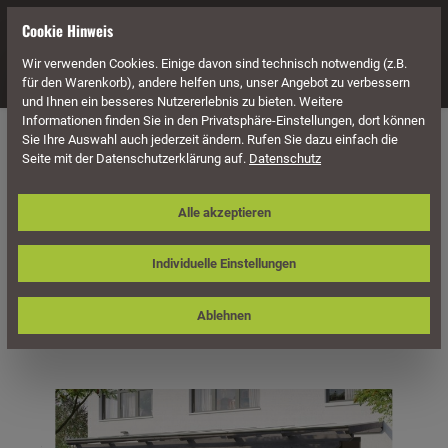
alt springen
Cookie Hinweis
Wir verwenden Cookies. Einige davon sind technisch notwendig (z.B.
Navigation
für den Warenkorb), andere helfen uns, unser Angebot zu verbessern
und Ihnen ein besseres Nutzererlebnis zu bieten. Weitere
Informationen finden Sie in den Privatsphäre-Einstellungen, dort können
Überdachung
Terrassenüberdachungen
Sie Ihre Auswahl auch jederzeit ändern. Rufen Sie dazu einfach die
Seite mit der Datenschutzerklärung auf.
Datenschutz
Skan Holz Terrassenüberdachung
Alle akzeptieren
Ancona 648 x 350 cm, Leimholz
Individuelle Einstellungen
Ablehnen
Bildergalerie überspringen