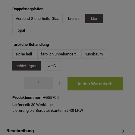
auswählen
Doppelstegplatten
Verbund-Sicherheits-Glas
bronze
klar
opal
auswählen
farbliche Behandlung
eiche hell
farblich unbehandelt
nussbaum
schiefergrau
weiß
Produkt Anzahl: Gib den gewünschten Wert ein oder benutze die Schaltflächen um 
In den Warenkorb
Produktnummer:
HG5570.5
Lieferzeit:
30 Werktage
Lieferung bis Bordsteinkante mit 40t LKW
Beschreibung