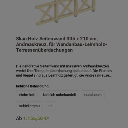
Skan Holz Seitenwand 305 x 210 cm,
Andreaskreuz, für Wandanbau-Leimholz-
Terrassenüberdachungen
Die dekorative Seitenwand mit massiven Andreaskreuzen
wertet Ihre Terrassenüberdachung optisch auf. Die Pfosten
und Riegel sind aus Leimholz gefertigt, die Andreaskreuze
aus Konstruktionsvollholz. Die zusätzlichen Pfosten sind 12
x 12 cm stark, die Riegel 10 x 10 cm, die Kreuze 8 x 8 cm.
farbliche Behandlung
Die Aufschraubstützen für die zusätzlichen Pfosten sind im
Lieferumfang enthalten. Die Höhe der Seitenwand beträgt
eiche hell
farblich unbehandelt
nussbaum
210 cm. Passend für Wandanbau-
Terrassenüberdachungen aus Leimholz mit einer Tiefe von
schiefergrau
+
1
339 cm und 350 cm. Die Seitenwand ist auch mit
Farbbehandlung in den Farben weiß, schiefergrau,
nussbaum und eiche hell gegen Aufpreis erhältlich. Die
Ab
1.156,50 €*
farblich behandelten Teile des Bausatzes sind mit
hochwertiger Lasur bzw. Farbe behandelt. Diese schützt