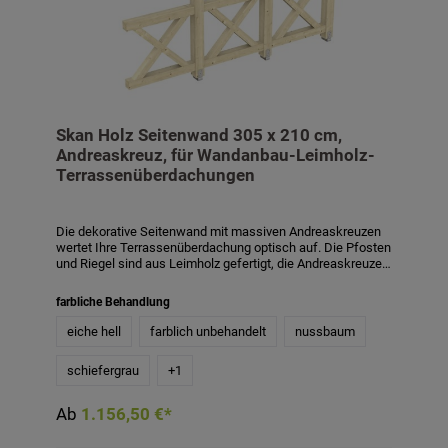
Skan Holz Seitenwand 305 x 210 cm,
Andreaskreuz, für Wandanbau-Leimholz-
Terrassenüberdachungen
Die dekorative Seitenwand mit massiven Andreaskreuzen
wertet Ihre Terrassenüberdachung optisch auf. Die Pfosten
und Riegel sind aus Leimholz gefertigt, die Andreaskreuze
aus Konstruktionsvollholz. Die zusätzlichen Pfosten sind 12
x 12 cm stark, die Riegel 10 x 10 cm, die Kreuze 8 x 8 cm.
farbliche Behandlung
Die Aufschraubstützen für die zusätzlichen Pfosten sind im
Lieferumfang enthalten. Die Höhe der Seitenwand beträgt
eiche hell
farblich unbehandelt
nussbaum
210 cm. Passend für Wandanbau-
Terrassenüberdachungen aus Leimholz mit einer Tiefe von
schiefergrau
+
1
339 cm und 350 cm. Die Seitenwand ist auch mit
Farbbehandlung in den Farben weiß, schiefergrau,
nussbaum und eiche hell gegen Aufpreis erhältlich. Die
Ab
1.156,50 €*
farblich behandelten Teile des Bausatzes sind mit
hochwertiger Lasur bzw. Farbe behandelt. Diese schützt