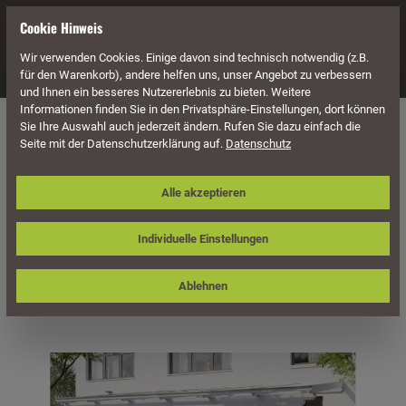
alt springen
Cookie Hinweis
Wir verwenden Cookies. Einige davon sind technisch notwendig (z.B.
Navigation
für den Warenkorb), andere helfen uns, unser Angebot zu verbessern
und Ihnen ein besseres Nutzererlebnis zu bieten. Weitere
Informationen finden Sie in den Privatsphäre-Einstellungen, dort können
Überdachung
Terrassenüberdachungen
Sie Ihre Auswahl auch jederzeit ändern. Rufen Sie dazu einfach die
Seite mit der Datenschutzerklärung auf.
Datenschutz
Skan Holz Terrassenüberdachung
Alle akzeptieren
Ancona 648 x 350 cm, Leimholz
Individuelle Einstellungen
Ablehnen
Bildergalerie überspringen