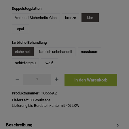
auswählen
Doppelstegplatten
Verbund-Sicherheits-Glas
bronze
klar
opal
auswählen
farbliche Behandlung
eiche hell
farblich unbehandelt
nussbaum
schiefergrau
weiß
Produkt Anzahl: Gib den gewünschten Wert ein oder benutze die Schaltflächen um 
In den Warenkorb
Produktnummer:
HG5569.2
Lieferzeit:
30 Werktage
Lieferung bis Bordsteinkante mit 40t LKW
Beschreibung