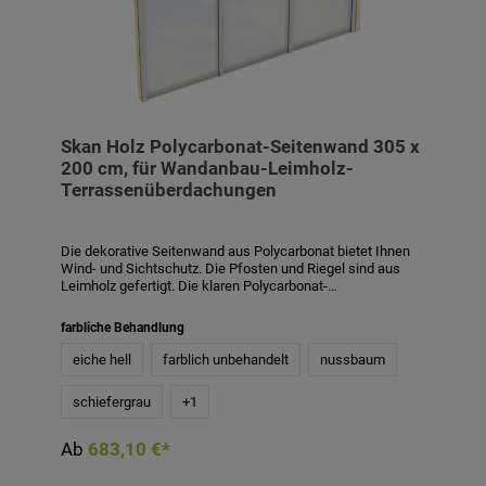
Skan Holz Polycarbonat-Seitenwand 305 x
200 cm, für Wandanbau-Leimholz-
Terrassenüberdachungen
Die dekorative Seitenwand aus Polycarbonat bietet Ihnen
Wind- und Sichtschutz. Die Pfosten und Riegel sind aus
Leimholz gefertigt. Die klaren Polycarbonat-
Doppelstegplatten verfügen über 10 mm Stärke, die
Aluminiumprofile und Dichtungsgummis sind im
farbliche Behandlung
Lieferumfang enthalten. Der Riegel ist 12 x 12 cm stark, die
Pfosten 6 x 12 cm. Die Höhe der Seitenwand beträgt 200
eiche hell
farblich unbehandelt
nussbaum
cm, inkl. Abstand zum Boden 215 cm. Abgestimmtes
System auf Skan Holz Wandanbau-
schiefergrau
+
1
Terrassenüberdachungen aus Leimholz mit einer Tiefe von
339 cm und 350 cm. Die Seitenwand ist auch mit
Farbbehandlung in den Farben weiß, schiefergrau,
Ab
683,10 €*
nussbaum und eiche hell gegen Aufpreis erhältlich. Die
farblich behandelten Teile des Bausatzes sind mit