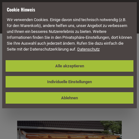
alt springen
Cookie Hinweis
Wir verwenden Cookies. Einige davon sind technisch notwendig (z.B.
Navigation
für den Warenkorb), andere helfen uns, unser Angebot zu verbessern
und Ihnen ein besseres Nutzererlebnis zu bieten. Weitere
Informationen finden Sie in den Privatsphäre-Einstellungen, dort können
Überdachung
Terrassenüberdachungen
Sie Ihre Auswahl auch jederzeit ändern. Rufen Sie dazu einfach die
Seite mit der Datenschutzerklärung auf.
Datenschutz
Skan Holz Terrassenüberdachung
Alle akzeptieren
Ancona 541 x 350 cm, Leimholz
Individuelle Einstellungen
Ablehnen
Bildergalerie überspringen