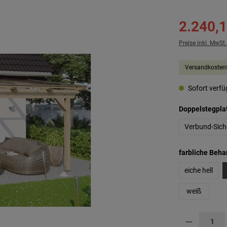
2.240,1
Preise inkl. MwSt
Versandkostenf
Sofort verfüg
Doppelstegpla
Verbund-Sich
farbliche Beh
eiche hell
weiß
Produkt Anzahl: G