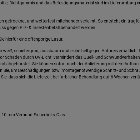
profile, Dichtgummis und das Befestigungsmaterial sind im Lieferumfang e
den getrocknet und wetterfest miteinander verleimt. So entsteht ein tra
ss gegen Pilz- & Insektenbefall behandelt werden.
ie hierfür eine offenporige Lasur.
eiß, schiefergrau, nussbaum und eiche hell gegen Aufpreis erhältlich. D
 vor Schäden durch UV-Licht, vermindert das Quell- und Schwundverhalten 
ßend abgebürstet. Sie können sofort nach der Anlieferung mit dem Aufbau 
zen Sie, um Beschädigungen bzw. montagenotwendige Schnitt- und Schraub
 Sie, dass sich die Lieferzeit bei farblicher Behandlung auf 6 Wochen verl
v 10 mm Verbund-Sicherheits-Glas