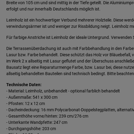
Breite von 105 cm und sind mittig in der Tiefe geteilt. Die Aluminium
erfolgt und nur innerhalb Deutschlands möglich ist.
Leimholz ist ein hochwertiger Verbund mehrerer Holzteile. Diese wer
verwindungsärmer ist und weniger zur Rissbildung neigt. Leimholz mu
Für farbige Anstriche ist Leimholz der ideale Untergrund. Verwenden S
Die Terrassenüberdachung ist auch mit Farbbehandlung in den Farben w
Lasur bzw. Farbe behandelt. Diese schützt das Holz vor Bläuebefall,
im Werk 2 x allseitig mit Lasur geflutet und der Überschuss anschlie
Bausatz liegt eine Reparaturmenge Farbe, bzw. Lasur bei, diese nut
allseitig behandelten Bauteilen sind technisch bedingt. Bitte beachten
Technische Daten:
- Material: Leimholz, unbehandelt - optional farblich behandelt
- Außenmaße: 541 x 300 cm
- Pfosten: 12 x 12 cm
- Dacheindeckung: 16 mm Polycarbonat-Doppelstegplatten, alternati
- Gesamthöhe vorne/hinten: 239 cm/276 cm
- Unterkante Wandpfette: 247 cm
- Durchgangshöhe: 203 cm