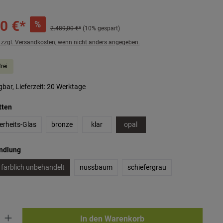
0 €*
%
2.489,00 €*
(10% gespart)
. zzgl. Versandkosten, wenn nicht anders angegeben.
rei
bar, Lieferzeit: 20 Werktage
auswählen
tten
erheits-Glas
bronze
klar
opal
auswählen
andlung
farblich unbehandelt
nussbaum
schiefergrau
ib den gewünschten Wert ein oder benutze die Schaltflächen um die Anzahl zu erhö
In den Warenkorb