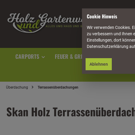
springen
Zur Hauptnavigation springen
Cookie Hinweis
Wir verwenden Cookies. Ei
zu verbessern und Ihnen e
Einstellungen, dort können
Datenschutzerklärung au
CARPORTS
FEUER & GRILL
GARTENAUSST
Ablehnen
Überdachung
Terrassenüberdachungen
Skan Holz Terrassenüberdac