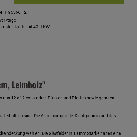
r:
HG5566.12
Werktage
Bordsteinkante mit 40t LKW
cm, Leimholz"
on aus 12 x 12 cm starken Pfosten und Pfetten sowie geraden
 erhältlich sind. Die Aluminiumprofile, Dichtgummis und das
acheindeckung wählen. Die Glasfelder in 10 mm Stärke haben eine