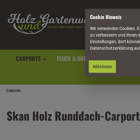
springen
Zur Hauptnavigation springen
Cookie Hinweis
Wir verwenden Cookies. Ei
zu verbessern und Ihnen e
Einstellungen, dort können
Datenschutzerklärung au
CARPORTS
FEUER & GRILL
GARTENAUSST
Ablehnen
Carports
Skan Holz Runddach-Carport