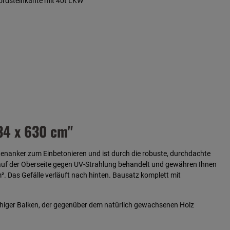
Bordsteinkante mit 40t LKW
34 x 630 cm"
nanker zum Einbetonieren und ist durch die robuste, durchdachte
auf der Oberseite gegen UV-Strahlung behandelt und gewähren Ihnen
². Das Gefälle verläuft nach hinten. Bausatz komplett mit
gfähiger Balken, der gegenüber dem natürlich gewachsenen Holz