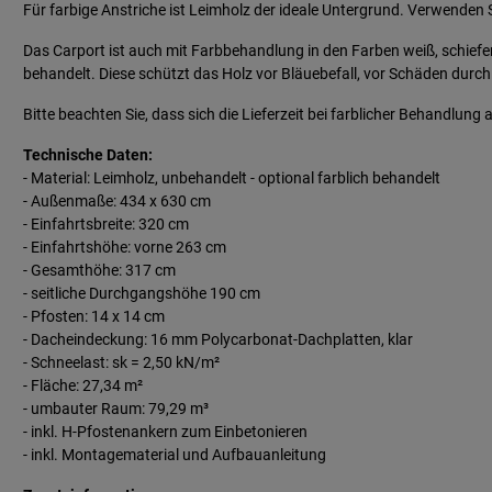
Für farbige Anstriche ist Leimholz der ideale Untergrund. Verwenden S
Das Carport ist auch mit Farbbehandlung in den Farben weiß, schiefer
behandelt. Diese schützt das Holz vor Bläuebefall, vor Schäden durc
Bitte beachten Sie, dass sich die Lieferzeit bei farblicher Behandlung
Technische Daten:
- Material: Leimholz, unbehandelt - optional farblich behandelt
- Außenmaße: 434 x 630 cm
- Einfahrtsbreite: 320 cm
- Einfahrtshöhe: vorne 263 cm
- Gesamthöhe: 317 cm
- seitliche Durchgangshöhe 190 cm
- Pfosten: 14 x 1
4
cm
- Dacheindeckung: 16 mm Polycarbonat-Dachplatten, klar
- Schneelast: sk = 2,50 kN/m²
- Fläche: 27,34 m²
- umbauter Raum: 79,29 m³
- inkl. H-Pfostenankern zum Einbetonieren
- inkl. Montagematerial und Aufbauanleitung