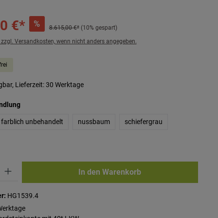
0 €*
%
8.615,00 €*
(10% gespart)
. zzgl. Versandkosten, wenn nicht anders angegeben.
rei
bar, Lieferzeit: 30 Werktage
auswählen
andlung
farblich unbehandelt
nussbaum
schiefergrau
ib den gewünschten Wert ein oder benutze die Schaltflächen um die Anzahl zu erhö
In den Warenkorb
r:
HG1539.4
Werktage