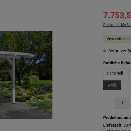
7.753,5
Preise inkl. MwSt
Versandkostenf
Sofort verfüg
farbliche Beh
eiche hell
weiß
Produkt Anzahl: G
Produktnumme
Lieferzeit:
30 