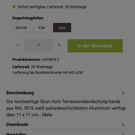
Sofort verfügbar, Lieferzeit: 20 Werktage
auswählen
Doppelstegplatten
bronze
klar
opal
Produkt Anzahl: Gib den gewünschten Wert ein oder benutze die Schaltflächen um 
In den Warenkorb
Produktnummer:
HG4829.2
Lieferzeit:
20 Werktage
Lieferung bis Bordsteinkante mit 40t LKW
Beschreibung
Die hochwertige Skan Holz Terrassenüberdachung Garda
aus RAL 9016 weiß pulverbeschichtetem Aluminium verfügt
über 11 x 11 cm…
Mehr
Downloads
Hersteller