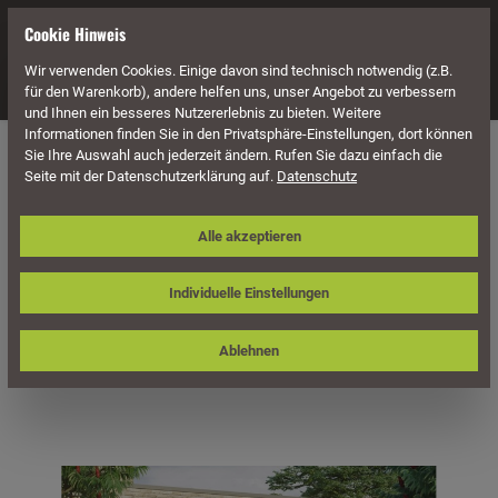
alt springen
Cookie Hinweis
Wir verwenden Cookies. Einige davon sind technisch notwendig (z.B.
Navigation
für den Warenkorb), andere helfen uns, unser Angebot zu verbessern
und Ihnen ein besseres Nutzererlebnis zu bieten. Weitere
Informationen finden Sie in den Privatsphäre-Einstellungen, dort können
Überdachung
Terrassenüberdachungen
Sie Ihre Auswahl auch jederzeit ändern. Rufen Sie dazu einfach die
Seite mit der Datenschutzerklärung auf.
Datenschutz
Skan Holz Aluminium-
Alle akzeptieren
Terrassenüberdachung Garda 541 x
357 cm, weiß, Doppelstegplatten
Individuelle Einstellungen
Ablehnen
Bildergalerie überspringen