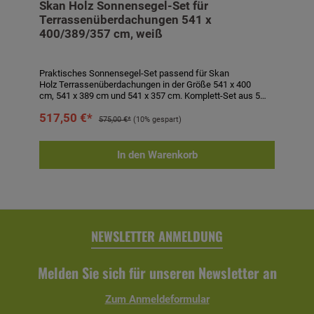
Skan Holz Sonnensegel-Set für
Terrassenüberdachungen 541 x
400/389/357 cm, weiß
Praktisches Sonnensegel-Set passend für Skan
Holz Terrassenüberdachungen in der Größe 541 x 400
cm, 541 x 389 cm und 541 x 357 cm. Komplett-Set aus 5
Sonnensegeln à ca. 96 x 380 cm aus wasserabweisendem,
517,50 €*
100 % UV-stabilem, textilem Polyester in weiß sowie
575,00 €*
(10% gespart)
Befestigungsmaterial bestehend aus Seilspannsystem mit
Schutzkappe, Laufhaken und Stoppern. Sonnensegel
waschbar bei 40° C. Segel sind bei drohendem Unwetter
In den Warenkorb
abzunehmen! Technische Daten:- passend für
Terrassenüberdachungen 541 x 400 cm, 541 x 389 cm
und 541 x 357 cm- 5 Sonnensegeln à ca. 96 x 380 cm-
Farbe: weiß- inkl. Befestigungsmaterial
NEWSLETTER ANMELDUNG
Melden Sie sich für unseren Newsletter an
Zum Anmeldeformular