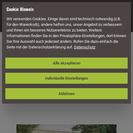
alt springen
Cookie Hinweis
Wir verwenden Cookies. Einige davon sind technisch notwendig (z.B.
Navigation
für den Warenkorb), andere helfen uns, unser Angebot zu verbessern
und Ihnen ein besseres Nutzererlebnis zu bieten. Weitere
Informationen finden Sie in den Privatsphäre-Einstellungen, dort können
Überdachung
Terrassenüberdachungen
Sie Ihre Auswahl auch jederzeit ändern. Rufen Sie dazu einfach die
Seite mit der Datenschutzerklärung auf.
Datenschutz
Skan Holz Aluminium-
Alle akzeptieren
Terrassenüberdachung Garda 541 x
257 cm, weiß, Doppelstegplatten
Individuelle Einstellungen
Ablehnen
Bildergalerie überspringen