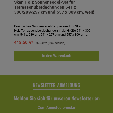
Skan Holz Sonnensegel-Set für
Terrassenüberdachungen 541 x
300/289/257 cm und 557 x 309 cm, weiß
Praktisches Sonnensegel-Set passend für Skan
Holz Terrassenüberdachungen in der Größe 541 x 300
cm, 541 x 289 cm, 541 x 257 cm und 557 x 309 cm.
Komplett-Set aus 5 Sonnensegeln à ca. 96 x 275 cm aus
418,50 €*
wasserabweisendem, 100 % UV-stabilem, textilem
465,00 €*
(10% gespart)
Polyester in weiß sowie Befestigungsmaterial bestehend
aus Seilspannsystem mit Schutzkappe, Laufhaken und
Stoppern. Sonnensegel waschbar bei 40° C. Segel sind bei
In den Warenkorb
drohendem Unwetter abzunehmen! Technische Daten:-
passend für Terrassenüberdachungen 541 x 300 cm, 541 x
289 cm, 541 x 257 cm und 557 x 309 cm- 5 Sonnensegeln à
ca. 96 x 275 cm- Farbe: weiß- inkl. Befestigungsmaterial
NEWSLETTER ANMELDUNG
Melden Sie sich für unseren Newsletter an
Zum Anmeldeformular