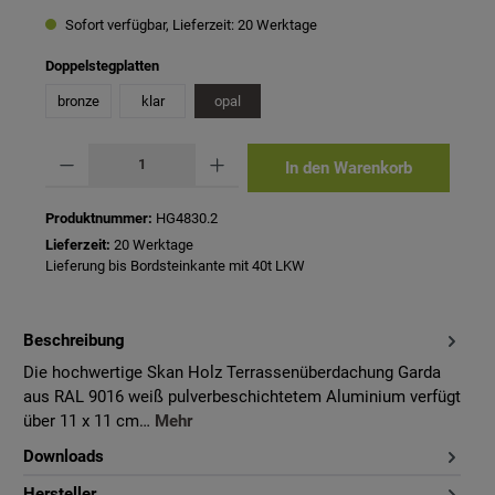
Sofort verfügbar, Lieferzeit: 20 Werktage
auswählen
Doppelstegplatten
bronze
klar
opal
Produkt Anzahl: Gib den gewünschten Wert ein oder benutze die Schaltflächen um 
In den Warenkorb
Produktnummer:
HG4830.2
Lieferzeit:
20 Werktage
Lieferung bis Bordsteinkante mit 40t LKW
Beschreibung
Die hochwertige Skan Holz Terrassenüberdachung Garda
aus RAL 9016 weiß pulverbeschichtetem Aluminium verfügt
über 11 x 11 cm…
Mehr
Downloads
Hersteller