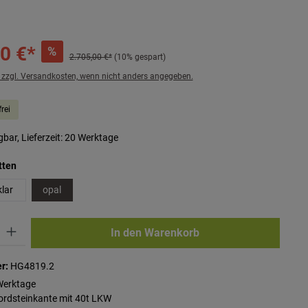
0 €*
%
2.705,00 €*
(10% gespart)
. zzgl. Versandkosten, wenn nicht anders angegeben.
rei
bar, Lieferzeit: 20 Werktage
auswählen
tten
klar
opal
ib den gewünschten Wert ein oder benutze die Schaltflächen um die Anzahl zu erhö
In den Warenkorb
r:
HG4819.2
Werktage
Bordsteinkante mit 40t LKW