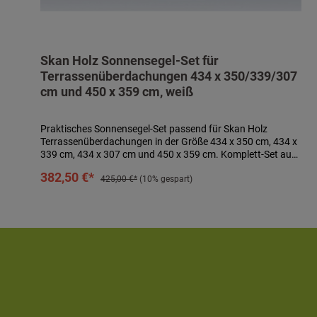
Skan Holz Sonnensegel-Set für
Terrassenüberdachungen 434 x 350/339/307
cm und 450 x 359 cm, weiß
Praktisches Sonnensegel-Set passend für Skan Holz
Terrassenüberdachungen in der Größe 434 x 350 cm, 434 x
339 cm, 434 x 307 cm und 450 x 359 cm. Komplett-Set aus
4 Sonnensegeln à ca. 96 x 330 cm aus
In den Warenkorb
382,50 €*
wasserabweisendem, 100 % UV-stabilem, textilem Polyester
425,00 €*
(10% gespart)
in weiß sowie Befestigungsmaterial bestehend aus
Seilspannsystem mit Schutzkappe, Laufhaken und
Stoppern. Sonnensegel waschbar bei 40° C. Segel sind bei
drohendem Unwetter abzunehmen! Technische Daten:-
passend für Terrassenüberdachungen 434 x 350 cm, 434 x
339 cm, 434 x 307 cm und 450 x 359 cm- 4 Sonnensegeln à
ca. 96 x 330 cm- Farbe: weiß- inkl. Befestigungsmaterial