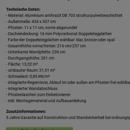
Technische Daten:
- Material: Aluminium anthrazit DB 703 strukturpulverbeschichtet
- Außenmaße: 434 x 307 cm
- Pfosten: 11 x 11 cm, vorne abgerundet
- Dacheindeckung: 16 mm Polycarbonat-Doppelstegplatten
Farbe der Doppelstegplatten wählbar: klar, bronze oder opal
- Gesamthöhe vorne/hinten: 216 cm/257 cm
- Unterkante Wandpfette: 239 cm
- Durchgangshöhe: 201 cm
- Fläche: 13,32 m²
- umbauter Raum: 31,51 m³
- Schneelast: 0,85 kN/m²
- integrierte Regenrinne, Ablauf im oder außen am Pfosten frei wählba
- integrierter Wandabschluss
- Pfostenlaschen zum Einbetonieren
- inkl. Montagematerial und Aufbauanleitung
Zusatzinformationen:
5 Jahre Garantie auf Konstruktion und Standsicherheit bei ordnun