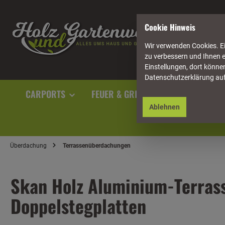
springen
Zur Hauptnavigation springen
Cookie Hinweis
Wir verwenden Cookies. Ei
zu verbessern und Ihnen e
Einstellungen, dort können
Datenschutzerklärung au
CARPORTS
FEUER & GRILL
GARTENAUSST
Ablehnen
Überdachung
Terrassenüberdachungen
Skan Holz Aluminium-Terras
Doppelstegplatten