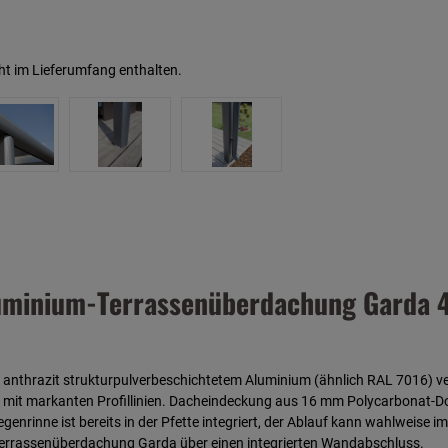
ht im Lieferumfang enthalten.
uminium-Terrassenüberdachung Garda 43
thrazit strukturpulverbeschichtetem Aluminium (ähnlich RAL 7016) verf
it markanten Profillinien. Dacheindeckung aus 16 mm Polycarbonat-Doppe
enrinne ist bereits in der Pfette integriert, der Ablauf kann wahlweise
e Terrassenüberdachung Garda über einen integrierten Wandabschluss.