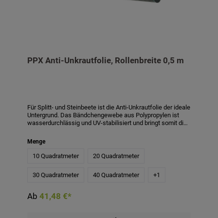
PPX Anti-Unkrautfolie, Rollenbreite 0,5 m
Für Splitt- und Steinbeete ist die Anti-Unkrautfolie der ideale
Untergrund. Das Bändchengewebe aus Polypropylen ist
wasserdurchlässig und UV-stabilisiert und bringt somit die
optimalen Eigenschaften für ein unkrautfreies Beet mit
sich. Bei Verwendung der PPX Folie zur Verringerung von
Menge
Unkraut wird empfohlen, eine Schichthöhe von mindestens
4-5 cm anzuwenden. Bei einer geringeren Schichthöhe
10 Quadratmeter
20 Quadratmeter
haben z. B. Flugpollen leichteres Spiel sich festzusetzen
und so das Unkrautwachstum zu begünstigen.
30 Quadratmeter
40 Quadratmeter
+
1
Produktmerkmale:- Material: Polypropylen- Qualität: ca. 110
g/m²- Wasserdurchlässigkeit: min. 24l/m²/s- Die Folie
weist 15 x 15 cm große, grüne Markierungen auf-
Ab
41,48 €*
Rollenbreite: 0,5 m