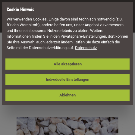
alt springen
Cookie Hinweis
Wir verwenden Cookies. Einige davon sind technisch notwendig (z.B.
Navigation
für den Warenkorb), andere helfen uns, unser Angebot zu verbessern
und Ihnen ein besseres Nutzererlebnis zu bieten. Weitere
Informationen finden Sie in den Privatsphäre-Einstellungen, dort können
Naturstein
Ziersplitte
Sie Ihre Auswahl auch jederzeit ändern. Rufen Sie dazu einfach die
Seite mit der Datenschutzerklärung auf.
Datenschutz
Ziersplitt / Edelsplitt Torina, weiß-
Alle akzeptieren
grau-gelb
Individuelle Einstellungen
Ablehnen
Bildergalerie überspringen