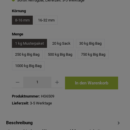
Sofort verfügbar, Lieferzeit: 3-5 Werktage
auswählen
Körnung
8-16 mm
16-32 mm
auswählen
Menge
1 kg Musterpaket
20 kg Sack
30 kg Big Bag
250 kg Big Bag
500 kg Big Bag
750 kg Big Bag
1000 kg Big Bag
Produkt Anzahl: Gib den gewünschten Wert ein oder benutze die Schaltflächen um 
In den Warenkorb
Produktnummer:
HG6509
Lieferzeit:
3-5 Werktage
Beschreibung