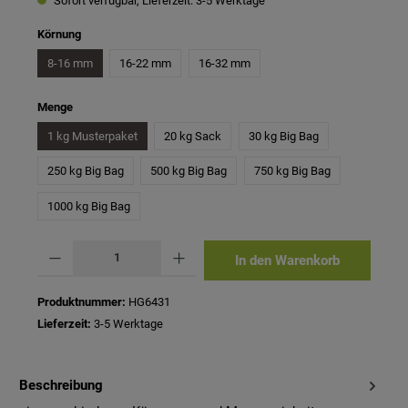
Sofort verfügbar, Lieferzeit: 3-5 Werktage
auswählen
Körnung
8-16 mm
16-22 mm
16-32 mm
auswählen
Menge
1 kg Musterpaket
20 kg Sack
30 kg Big Bag
250 kg Big Bag
500 kg Big Bag
750 kg Big Bag
1000 kg Big Bag
Produkt Anzahl: Gib den gewünschten Wert ein oder benutze die Schaltflächen um 
In den Warenkorb
Produktnummer:
HG6431
Lieferzeit:
3-5 Werktage
Beschreibung