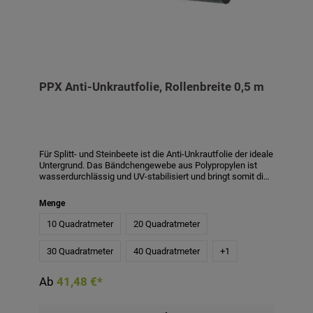
PPX Anti-Unkrautfolie, Rollenbreite 0,5 m
Für Splitt- und Steinbeete ist die Anti-Unkrautfolie der ideale
Untergrund. Das Bändchengewebe aus Polypropylen ist
wasserdurchlässig und UV-stabilisiert und bringt somit die
optimalen Eigenschaften für ein unkrautfreies Beet mit
sich. Bei Verwendung der PPX Folie zur Verringerung von
Menge
Unkraut wird empfohlen, eine Schichthöhe von mindestens
4-5 cm anzuwenden. Bei einer geringeren Schichthöhe
10 Quadratmeter
20 Quadratmeter
haben z. B. Flugpollen leichteres Spiel sich festzusetzen
und so das Unkrautwachstum zu begünstigen.
30 Quadratmeter
40 Quadratmeter
+
1
Produktmerkmale:- Material: Polypropylen- Qualität: ca. 110
g/m²- Wasserdurchlässigkeit: min. 24l/m²/s- Die Folie
weist 15 x 15 cm große, grüne Markierungen auf-
Ab
41,48 €*
Rollenbreite: 0,5 m