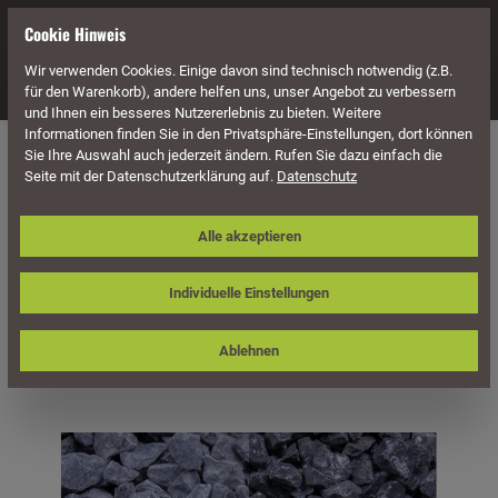
alt springen
Cookie Hinweis
Wir verwenden Cookies. Einige davon sind technisch notwendig (z.B.
Navigation
für den Warenkorb), andere helfen uns, unser Angebot zu verbessern
und Ihnen ein besseres Nutzererlebnis zu bieten. Weitere
Informationen finden Sie in den Privatsphäre-Einstellungen, dort können
Naturstein
Ziersplitte
Sie Ihre Auswahl auch jederzeit ändern. Rufen Sie dazu einfach die
Seite mit der Datenschutzerklärung auf.
Datenschutz
Ziersplitt / Edelsplitt Nero Quarzit,
Alle akzeptieren
grau-schwarz-weiß
Individuelle Einstellungen
Ablehnen
Bildergalerie überspringen