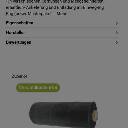
- in verschiedenen Körnungen und Mengeneinheiten
erhältlich- Anlieferung und Entladung im Einweg-Big
Bag (außer Musterpaket,…
Mehr
Eigenschaften
Hersteller
Bewertungen
Produktgalerie überspringen
Zubehör
Versandkostenfrei