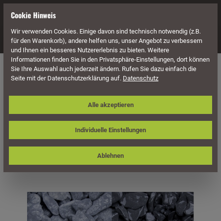
alt springen
Cookie Hinweis
Wir verwenden Cookies. Einige davon sind technisch notwendig (z.B.
Navigation
für den Warenkorb), andere helfen uns, unser Angebot zu verbessern
und Ihnen ein besseres Nutzererlebnis zu bieten. Weitere
Informationen finden Sie in den Privatsphäre-Einstellungen, dort können
Naturstein
Getrommelte Ziersplitte / Zierkiese
Sie Ihre Auswahl auch jederzeit ändern. Rufen Sie dazu einfach die
Seite mit der Datenschutzerklärung auf.
Datenschutz
Ziersplitt / Edelsplitt / Canadian Slate
Alle akzeptieren
schwarz getrommelt
Individuelle Einstellungen
Ablehnen
Bildergalerie überspringen