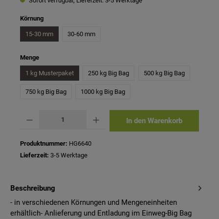
Sofort verfügbar, Lieferzeit: 3-5 Werktage
auswählen
Körnung
15-30 mm
30-60 mm
auswählen
Menge
1 kg Musterpaket
250 kg Big Bag
500 kg Big Bag
750 kg Big Bag
1000 kg Big Bag
Produkt Anzahl: Gib den gewünschten Wert ein oder benutze die Schaltflächen um 
In den Warenkorb
Produktnummer:
HG6640
Lieferzeit:
3-5 Werktage
Beschreibung
- in verschiedenen Körnungen und Mengeneinheiten
erhältlich- Anlieferung und Entladung im Einweg-Big Bag