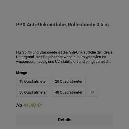
PPX Anti-Unkrautfolie, Rollenbreite 0,5 m
Für Splitt- und Steinbeete ist die Anti-Unkrautfolie der ideale
Untergrund. Das Bändchengewebe aus Polypropylen ist
wasserdurchlässig und UV-stabilisiert und bringt somit die
optimalen Eigenschaften für ein unkrautfreies Beet mit
sich. Bei Verwendung der PPX Folie zur Verringerung von
Menge
Unkraut wird empfohlen, eine Schichthöhe von mindestens
4-5 cm anzuwenden. Bei einer geringeren Schichthöhe
10 Quadratmeter
20 Quadratmeter
haben z. B. Flugpollen leichteres Spiel sich festzusetzen
und so das Unkrautwachstum zu begünstigen.
30 Quadratmeter
40 Quadratmeter
+
1
Produktmerkmale:- Material: Polypropylen- Qualität: ca. 110
g/m²- Wasserdurchlässigkeit: min. 24l/m²/s- Die Folie
weist 15 x 15 cm große, grüne Markierungen auf-
Ab
41,48 €*
Rollenbreite: 0,5 m
Details