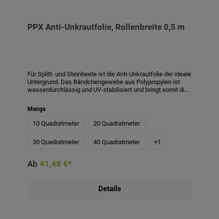
PPX Anti-Unkrautfolie, Rollenbreite 0,5 m
Für Splitt- und Steinbeete ist die Anti-Unkrautfolie der ideale
Untergrund. Das Bändchengewebe aus Polypropylen ist
wasserdurchlässig und UV-stabilisiert und bringt somit die
optimalen Eigenschaften für ein unkrautfreies Beet mit
sich. Bei Verwendung der PPX Folie zur Verringerung von
Menge
Unkraut wird empfohlen, eine Schichthöhe von mindestens
4-5 cm anzuwenden. Bei einer geringeren Schichthöhe
10 Quadratmeter
20 Quadratmeter
haben z. B. Flugpollen leichteres Spiel sich festzusetzen
und so das Unkrautwachstum zu begünstigen.
30 Quadratmeter
40 Quadratmeter
+
1
Produktmerkmale:- Material: Polypropylen- Qualität: ca. 110
g/m²- Wasserdurchlässigkeit: min. 24l/m²/s- Die Folie
weist 15 x 15 cm große, grüne Markierungen auf-
Ab
41,48 €*
Rollenbreite: 0,5 m
Details