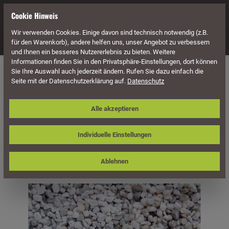
alt springen
Cookie Hinweis
Wir verwenden Cookies. Einige davon sind technisch notwendig (z.B.
Navigation
für den Warenkorb), andere helfen uns, unser Angebot zu verbessern
und Ihnen ein besseres Nutzererlebnis zu bieten. Weitere
Informationen finden Sie in den Privatsphäre-Einstellungen, dort können
Naturstein
Zierkiese
Sie Ihre Auswahl auch jederzeit ändern. Rufen Sie dazu einfach die
Seite mit der Datenschutzerklärung auf.
Datenschutz
Zierkies / Weißkies, weiß-bunt
Alle akzeptieren
Individuelle Einstellungen
Ablehnen
Bildergalerie überspringen