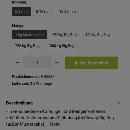
auswählen
Körnung
6-8 mm
8-16 mm
16-32 mm
auswählen
Menge
1 kg Musterpaket
250 kg Big Bag
500 kg Big Bag
750 kg Big Bag
1000 kg Big Bag
Produkt Anzahl: Gib den gewünschten Wert ein oder benutze die Schaltflächen um 
In den Warenkorb
Produktnummer:
HG6627
Lieferzeit:
3-5 Werktage
Beschreibung
- in verschiedenen Körnungen und Mengeneinheiten
erhältlich- Anlieferung und Entladung im Einweg-Big Bag
(außer Musterpaket)…
Mehr