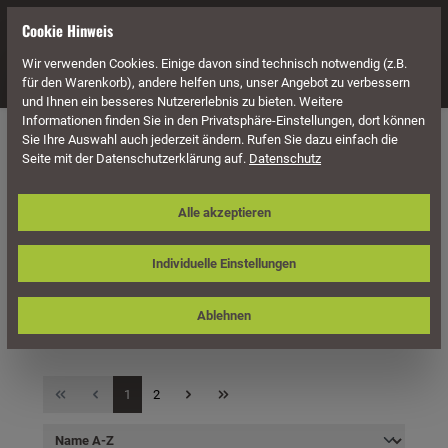
alt springen
Cookie Hinweis
Wir verwenden Cookies. Einige davon sind technisch notwendig (z.B.
Navigation
für den Warenkorb), andere helfen uns, unser Angebot zu verbessern
und Ihnen ein besseres Nutzererlebnis zu bieten. Weitere
Informationen finden Sie in den Privatsphäre-Einstellungen, dort können
Überdachung
Terrassenüberdachungen
Sie Ihre Auswahl auch jederzeit ändern. Rufen Sie dazu einfach die
Zubehör für Terrassenüberdachungen
Brüstungen & Seitenwände
Seite mit der Datenschutzerklärung auf.
Datenschutz
Douglasie
Alle akzeptieren
Leimholz
Individuelle Einstellungen
Ablehnen
Produkte filtern
1
2