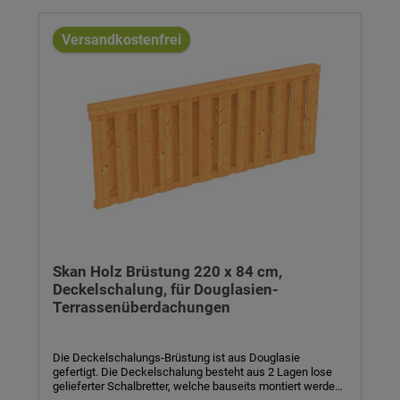
Leimholz/Konstruktionsvollholz, unbehandelt - optional
farblich behandelt- Breite x Höhe: 220 x 84 cm-
Pfosten/Riegel: 10 x 10 cm- Andreaskreuze: 8 x 8 cm- inkl.
Versandkostenfrei
Montagematerial und Aufbauanleitung
Skan Holz Brüstung 220 x 84 cm,
Deckelschalung, für Douglasien-
Terrassenüberdachungen
Die Deckelschalungs-Brüstung ist aus Douglasie
gefertigt. Die Deckelschalung besteht aus 2 Lagen lose
gelieferter Schalbretter, welche bauseits montiert werden.