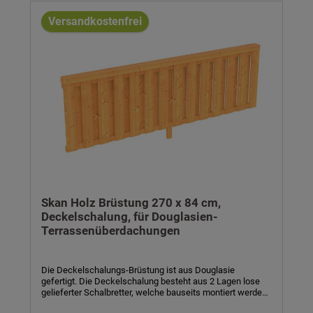
farblich behandelt- Breite x Höhe: 270 x 84 cm-
Pfosten/Riegel: 10 x 10 cm- Andreaskreuze: 8 x 8 cm- inkl.
Versandkostenfrei
Montagematerial und Aufbauanleitung
Skan Holz Brüstung 270 x 84 cm,
Deckelschalung, für Douglasien-
Terrassenüberdachungen
Die Deckelschalungs-Brüstung ist aus Douglasie
gefertigt. Die Deckelschalung besteht aus 2 Lagen lose
gelieferter Schalbretter, welche bauseits montiert werden.
Montierbar an Terrassenüberdachungen mit Mittelpfosten.