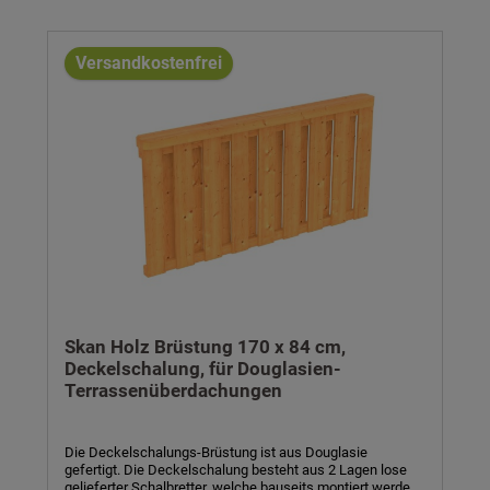
Leimholz/Konstruktionsvollholz, unbehandelt - optional
farblich behandelt- Breite x Höhe: 170 x 84 cm-
Pfosten/Riegel: 10 x 10 cm- Andreaskreuze: 8 x 8 cm- inkl.
Versandkostenfrei
Montagematerial und Aufbauanleitung
Skan Holz Brüstung 170 x 84 cm,
Deckelschalung, für Douglasien-
Terrassenüberdachungen
Die Deckelschalungs-Brüstung ist aus Douglasie
gefertigt. Die Deckelschalung besteht aus 2 Lagen lose
gelieferter Schalbretter, welche bauseits montiert werden.