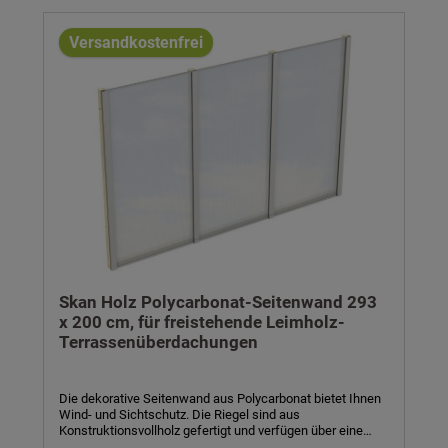
Holzteile. Bitte beachten Sie, dass sich die Lieferzeit bei
farblicher Behandlung auf 6 Wochen verlängert. Bausatz
Versandkostenfrei
inkl. Montagematerial und Aufbauanleitung. Technische
Daten:- Material: Leimholz, unbehandelt - optional farblich
behandelt- 10 mm Polycarbonat-Doppelstegplatten, klar-
Breite x Höhe: 255 x 200 cm- Höhe inkl. Abstand zum
Boden: 215 cm- Riegel: 12 x 12 cm- Pfosten: 6 x 12 cm-
inkl. Aluminiumprofilen und Dichtungsgummis- inkl.
Montagematerial und Aufbauanleitung
Skan Holz Polycarbonat-Seitenwand 293
x 200 cm, für freistehende Leimholz-
Terrassenüberdachungen
Die dekorative Seitenwand aus Polycarbonat bietet Ihnen
Wind- und Sichtschutz. Die Riegel sind aus
Konstruktionsvollholz gefertigt und verfügen über eine
Stärke von 6 x 6 cm. Die klaren Polycarbonat-