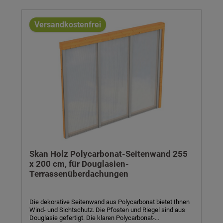
Farbbehandlung betrifft nur die im Set enthaltenen
Holzteile. Bitte beachten Sie, dass sich die Lieferzeit bei
farblicher Behandlung auf 6 Wochen verlängert. Bausatz
Versandkostenfrei
inkl. Montagematerial und Aufbauanleitung. Technische
Daten:- Material: Konstruktionsvollholz, unbehandelt -
optional farblich behandelt- 10 mm Polycarbonat-
Doppelstegplatten, klar- Breite x Höhe: 243 x 200 cm-
Höhe inkl. Abstand zum Boden: 215 cm- Riegel: 12 x 12
cm- Pfosten: 6 x 12 cm- inkl. Aluminiumprofilen und
Dichtungsgummis- inkl. Montagematerial und
Aufbauanleitung
Skan Holz Polycarbonat-Seitenwand 255
x 200 cm, für Douglasien-
Terrassenüberdachungen
Die dekorative Seitenwand aus Polycarbonat bietet Ihnen
Wind- und Sichtschutz. Die Pfosten und Riegel sind aus
Douglasie gefertigt. Die klaren Polycarbonat-